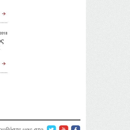
2018
ος
α
υθήστε μας στο