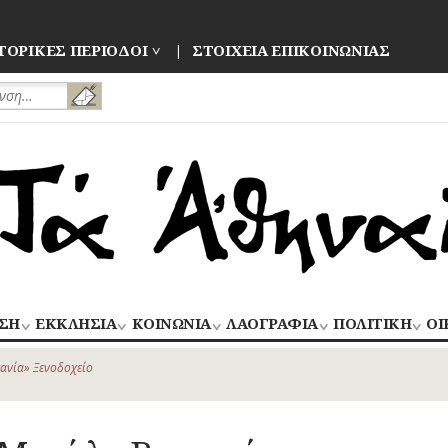
ΤΟΡΙΚΕΣ ΠΕΡΙΟΔΟΙ
ΣΤΟΙΧΕΙΑ ΕΠΙΚΟΙΝΩΝΙΑΣ
ΣΗ
ΕΚΚΛΗΣΙΑ
ΚΟΙΝΩΝΙΑ
ΛΑΟΓΡΑΦΙΑ
ΠΟΛΙΤΙΚΗ
ΟΙ
ΝΑΟΙ
ΑΝΘΡΩΠΙΝΕΣ
ΛΑΙΚΗ
ΕΚΛΟΓΕΣ
ΒΙ
–
ΙΣΤΟΡΙΕΣ
ΔΗΜΙΟΥΡΓΙΑ
–
ανία» Ξενοδοχείο
ΜΟΝΕΣ
ΕΜ
Οίκος – Αυλή
ΕΠΑΝΑΣΤΑΣΕΙ
ΑΣΤΥΝΟΜΙΑ
Τροφές – Ποτά
ΕΝΟΡΙΕΣ
ΕΠ
Ενδυμασία –
ΚΙΝΗΜΑΤΑ