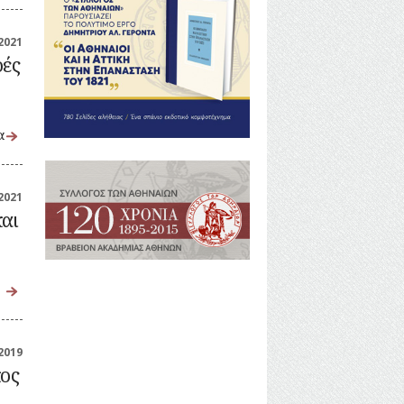
2021
ρές
α
2021
και
2019
κος