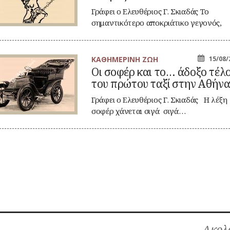
οκριάτικος
ορός
Γράφει ο Ελευθέριος Γ. Σκιαδάς Το
ν
σημαντικότερο αποκριάτικο γεγονός,
ντακτών»
στα προπολεμικά χρόνια,…
ΚΑΘΗΜΕΡΙΝΗ ΖΩΗ
15/08/
Οι σοφέρ και το… άδοξο τέλ
φέρ
του πρώτου ταξί στην Αθήν
ι
…
οξο
Γράφει ο Ελευθέριος Γ. Σκιαδάς Η λέξη
λος
σοφέρ χάνεται σιγά σιγά…
υ
ώτου
ξί
ην
ήνα
Ακολο