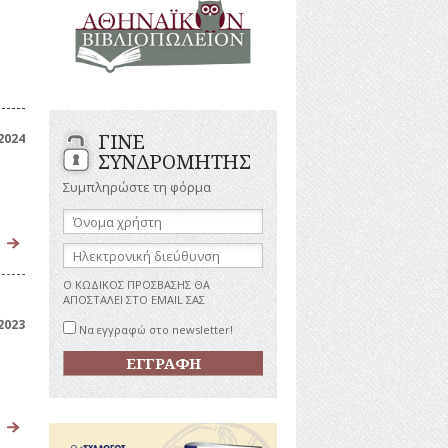
ΑΝΔΡΕΣ
ΙΓΡΑΦΕΣ
ΕΛΛΗΝΙΚΕΣ
ΠΡΟΣΩΠΙΚΟΤΗΤΕΣ
ΤΑΣΤΗΜΑΤΑ
ΕΠΙΧΕΙΡΗΜΑΤΙΕΣ
ΕΥΕΡΓΕΤΕΣ
ΥΤΙΛΙΑ
ΗΘΟΠΟΙΟΙ
ΓΙΝΕ
2024
ΚΑΛΛΙΤΕΧΝΕΣ
ΚΟΝΟΜΙΚΗ
ΣΥΝΔΡΟΜΗΤΗΣ
ΩΗ
ΞΕΝΕΣ
ΠΡΟΣΩΠΙΚΟΤΗΤΕΣ
Συμπληρώστε τη φόρμα
ΥΡΙΣΜΟΣ
ΠΑΡΑΓΟΝΤΕΣ
Όνομα
ΑΘΛΗΤΙΣΜΟΥ
χρήστη:
ΠΕΡΙΗΓΗΤΕΣ
ΑΠΕΖΕΣ
Ηλεκτρονική
διεύθυνση:
ΠΟΛΙΤΙΚΟΙ
Ο ΚΩΔΙΚΟΣ ΠΡΟΣΒΑΣΗΣ ΘΑ
ΣΥΓΓΡΑΦΕΙΣ
ΑΠΟΣΤΑΛΕΙ ΣΤΟ EMAIL ΣΑΣ
–
)
ΠΟΙΗΤΕΣ
2023
Να εγγραφώ στο newsletter!
ΦΙΛΕΛΛΗΝΕΣ