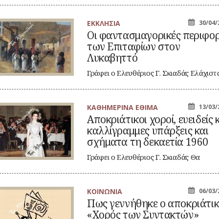
νεοσύστατο «Αθηναϊκό Μουσείο»…
ΕΚΚΛΗΣΙΑ
30/04/
Οι φαντασμαγορικές περιφο
ντασμαγορικές
των Επιταφίων στον
ριφορές
ν
Λυκαβηττό
ιταφίων
ον
Γράφει ο Ελευθέριος Γ. Σκιαδάς Ελάχιστ
καβηττό
γνωστό είναι το γεγονός ότι κάποτε…
ΚΑΘΗΜΕΡΙΝΑ ΕΘΙΜΑ
13/03/
οκριάτικοι
Αποκριάτικοι χοροί, ευειδείς 
ροί,
καλλίγραμμες υπάρξεις και
ειδείς
ι
σχήματα τη δεκαετία 1960
λλίγραμμες
άρξεις
Γράφει ο Ελευθέριος Γ. Σκιαδάς Θα
ι
μπορούσαμε να διαιρέσουμε σε δύο
ήματα
κατηγορίες…
καετία
60
ΚΟΙΝΩΝΙΑ
06/03/
ς
Πως γεννήθηκε ο αποκριάτι
ννήθηκε
«Χορός των Συντακτών»