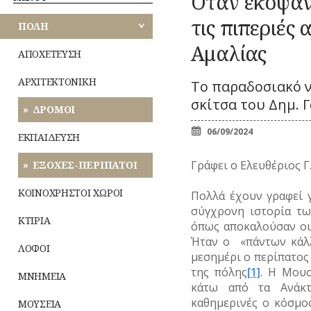
Όταν έκοψαν
Κ
ΑΘΗΝΩΝ
ΠΕΡΙΠΑΤΟΙ
ΕΟΡΤΕΣ
Ζ
ΚΟΜΙΚΣ
τις πιπεριές
ΚΟΙΝΟΧΡΗΣΤΟΙ
ΠΟΛΗ
–
ΑΝΑΤΟΛΙΚΗΣ
ΧΩΡΟΙ
ΣΚΙΤΣΑ
ΞΩΚΚΛΗΣΙΑ
ΜΙ
ΑΤΤΙΚΗΣ
Αμαλίας
(ΓΕΛΟΙΟΓΡΑΦΙΕΣ)
ΠΝΕΥΜΑΤ
ΚΤΙΡΙΑ
ΙΣ
ΑΠΟΧΕΤΕΥΣΗ
ΒΙΟΣ
ΛΟΓΟΤΕΧΝΙΑ
ΛΟΦΟΙ
ΠΑΝΗΓΥΡΙΑ
–
ΔΥΤΙΚΗΣ
Λατρεία
ΑΡΧΙΤΕΚΤΟΝΙΚΗ
ΝΑ
Το παραδοσιακό 
ΜΝΗΜΕΙΑ
ΠΟΙΗΣΗ
ΑΤΤΙΚΗΣ
Θρησκευτικ
ΜΟΥΣΕΙΑ
σκίτσα του Δημ. 
ΜΟΥΣΙΚΗ
ΔΡΟΜΟΙ
Δημώδης
ΤΥ
ΠΕΙΡΑΙΩΣ
ΝΑΟΙ-ΜΟΝΕΣ
ΟΛΥΜΠΙΑΚΟΙ
μετεωρολο
(Φ
ΑΓΩΝΕΣ
06/09/2024
ΝΕΚΡΟΤΑΦΕΙΑ
ΕΚΠΑΙΔΕΥΣΗ
Φυτά
(ΟΛΥΜΠΙΣΜΟΣ)
ΝΗΣΩΝ
ΝΟΣΟΚΟΜΕΙΑ
Ζώα
ΤΥ
ΡΑΔΙΟΦΩΝΟ
Γράφει ο Ελευθέριος Γ
ΠΕΡΙΧΩΡΑ
ΕΞΟΧΕΣ-ΠΕΡΙΠΑΤΟΙ
Μύθοι
ΤΗΛΕΟΡΑΣΗ
ΠΛΑΤΕΙΕΣ
Παραδόσει
ΦΩΤΟΓΡΑΦΙΑ
ΚΟΙΝΟΧΡΗΣΤΟΙ ΧΩΡΟΙ
Πολλά έχουν γραφεί 
ΠΛΗΘΥΣΜΟΣ
Παροιμίες
ΧΟΡΟΣ
σύγχρονη ιστορία τω
ΠΟΛΕΟΔΟΜΙΑ
Αινίγματα
ΚΤΙΡΙΑ
όπως αποκαλούσαν οι
ΠΟΤΑΜΟΙ
Ήταν ο «πάντων κάλλ
ΛΟΦΟΙ
μεσημέρι ο περίπατος
της πόλης
[1]
. Η Μουσ
ΜΝΗΜΕΙΑ
κάτω από τα Ανάκτ
καθημερινές ο κόσμο
ΜΟΥΣΕΙΑ