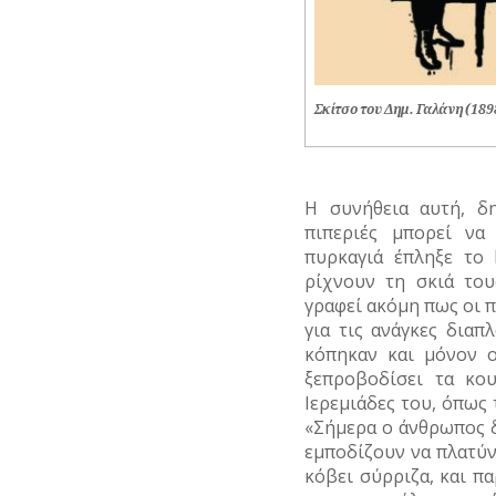
ΔΗΜΟΣΙΟΓΡΑΦΟΙ
ΝΑΥΤΙΛΙΑ
ΕΚΚΛΗΣΙΑΣΤΙΚΟΙ
ΟΙΚΟΝΟΜΙΚΗ
ΑΝΔΡΕΣ
ΖΩΗ
Σκίτσο του Δημ. Γαλάνη (189
ΕΛΛΗΝΙΚΕΣ
ΤΟΥΡΙΣΜΟΣ
ΠΡΟΣΩΠΙΚΟΤΗΤΕΣ
ΤΡΑΠΕΖΕΣ
ΕΠΙΧΕΙΡΗΜΑΤΙΕΣ
Η συνήθεια αυτή, δ
ΕΥΕΡΓΕΤΕΣ
πιπεριές μπορεί να
πυρκαγιά έπληξε το 
ΗΘΟΠΟΙΟΙ
ρίχνουν τη σκιά του
γραφεί ακόμη πως οι π
ΚΑΛΛΙΤΕΧΝΕΣ
για τις ανάγκες διαπ
κόπηκαν και μόνον 
ΞΕΝΕΣ
ξεπροβοδίσει τα κο
ΠΡΟΣΩΠΙΚΟΤΗΤΕΣ
Ιερεμιάδες του, όπως
ΠΑΡΑΓΟΝΤΕΣ
«Σήμερα ο άνθρωπος δε
ΑΘΛΗΤΙΣΜΟΥ
εμποδίζουν να πλατύν
κόβει σύρριζα, και πα
ΠΕΡΙΗΓΗΤΕΣ