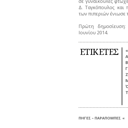
σε γυναικούλες φτωχέ
Δ. Ταγκόπουλος και 
ΠΟΛΙΤΙΚΟΙ
των πιπεριών ένιωσε τ
ΣΥΓΓΡΑΦΕΙΣ
–
Πρώτη δημοσίευση:
ΠΟΙΗΤΕΣ
Ιουνίου 2014.
ΦΙΛΕΛΛΗΝΕΣ
ΕΤΙΚΕΤΕΣ
«
Β
Γ
Μ
Ό
Τ
ΠΗΓΕΣ – ΠΑΡΑΠΟΜΠΕΣ
Το μεγαλύτερο μέρος των δημοσ