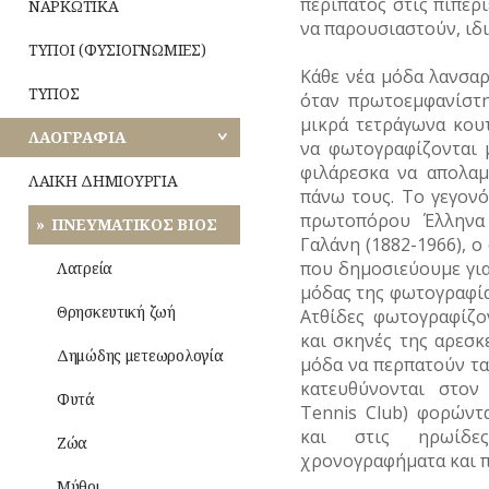
ΠΑΝΗΓΥΡΙΑ
περίπατος στις πιπερι
ΝΑΡΚΩΤΙΚΑ
ΛΟΓΟΤΕΧΝΙΑ
να παρουσιαστούν, ιδι
ΠΕΙΡΑΙΩΣ
–
ΤΥΠΟΙ (ΦΥΣΙΟΓΝΩΜΙΕΣ)
ΠΟΙΗΣΗ
Κάθε νέα μόδα λανσα
ΝΗΣΩΝ
ΤΥΠΟΣ
όταν πρωτοεμφανίστ
ΜΟΥΣΙΚΗ
μικρά τετράγωνα κουτ
ΛΑΟΓΡΑΦΙΑ
να φωτογραφίζονται μ
ΟΛΥΜΠΙΑΚΟΙ
ΑΓΩΝΕΣ
φιλάρεσκα να απολαμ
ΛΑΙΚΗ ΔΗΜΙΟΥΡΓΙΑ
(ΟΛΥΜΠΙΣΜΟΣ)
πάνω τους. Το γεγονό
πρωτοπόρου Έλληνα
ΠΝΕΥΜΑΤΙΚΟΣ ΒΙΟΣ
Οίκος
ΡΑΔΙΟΦΩΝΟ
Γαλάνη (1882-1966), ο
–
Αυλή
που δημοσιεύουμε για
Λατρεία
ΤΗΛΕΟΡΑΣΗ
μόδας της φωτογραφία
Τροφές
Θρησκευτική ζωή
Ατθίδες φωτογραφίζο
ΦΩΤΟΓΡΑΦΙΑ
–
και σκηνές της αρεσκ
Ποτά
Δημώδης μετεωρολογία
ΧΟΡΟΣ
μόδα να περπατούν τα 
κατευθύνονται στον
Ενδυμασία
Φυτά
–
Tennis Club) φορώντα
Καλλωπισμός
και στις ηρωίδε
Ζώα
χρονογραφήματα και π
Λαϊκές
Μύθοι