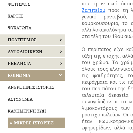
που ήταν εκεί όπου
ΦΩΤΙΣΜΟΣ
Ζαππείου
προς τη λ
ΧΑΡΤΕΣ
γενικό ραντεβού,
κουρκουσουριά, το 
ΨΥΧΑΓΩΓΙΑ
αλληλοκακολόγημα τω
στα τέλη του 19ου αι
ΠΟΛΙΤΙΣΜΟΣ
Ο περίπατος είχε κα
ΑΘΛΗΤΙΣΜΟΣ
ΑΥΤΟΔΙΟΙΚΗΣΗ
τάξη της εποχής, αλλά
του χρώμα. Το χρώμ
ΓΛΥΠΤΙΚΗ
ΚΕΝΤΡΙΚΟΣ
ΕΚΚΛΗΣΙΑ
όλους τους ελληνικο
ΤΟΜΕΑΣ
ΑΘΗΝΩΝ
τις φαιδρότητες, τ
ΖΩΓΡΑΦΙΚΗ
ΝΑΟΙ
ΚΟΙΝΩΝΙΑ
–
πειράγματα και τις π
ΝΟΤΙΟΣ
ΜΟΝΕΣ
ΘΕΑΤΡΟ
ΑΝΘΡΩΠΙΝΕΣ ΙΣΤΟΡΙΕΣ
του περιπάτου της δ
ΤΟΜΕΑΣ
τελευταία δεκαετί
ΑΘΗΝΩΝ
ΕΝΟΡΙΕΣ
ΚΙΝΗΜΑΤΟΓΡΑΦΟΣ
ΑΣΤΥΝΟΜΙΑ
συναγελάζονται τα κ
λιμοκοντόρους των
ΑΝΑΤΟΛΙΚΗΣ
ΕΟΡΤΕΣ
ΚΟΜΙΚΣ
ΚΑΘΗΜΕΡΙΝΗ ΖΩΗ
ΑΤΤΙΚΗΣ
μαστιχοπωλείων. Οι 
–
ήταν κωμικοτραγι
ΣΚΙΤΣΑ
ΞΩΚΚΛΗΣΙΑ
ΜΙΚΡΕΣ ΙΣΤΟΡΙΕΣ
ΔΥΤΙΚΗΣ
(ΓΕΛΟΙΟΓΡΑΦΙΕΣ)
εφημερίδων, αλλά κ
ΑΤΤΙΚΗΣ