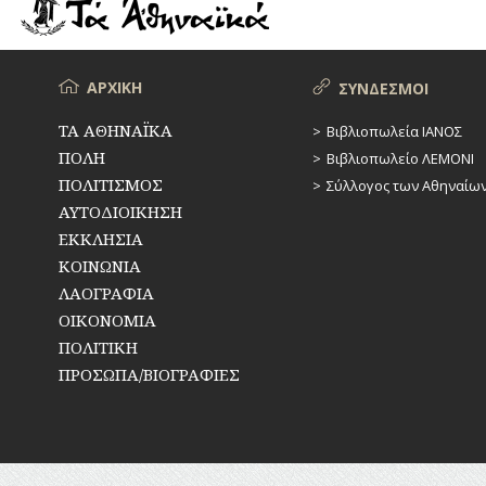
ΡΕΜΑΤΑ
ΠΑΡΑΓΟΝΤΕΣ
ΑΘΛΗΤΙΣΜΟΥ
ΣΥΓΚΟΙΝΩΝΙΕΣ
ΠΕΡΙΗΓΗΤΕΣ
Μενού
ΑΡΧΙΚΗ
ΣΥΝΔΕΣΜΟΙ
ΣΥΛΛΟΓΟΙ-
ΣΩΜΑΤΕΙΑ
ΠΟΛΙΤΙΚΟΙ
ΤΑ ΑΘΗΝΑΪΚΑ
Βιβλιοπωλεία ΙΑΝΟΣ
ΠΟΛΗ
Βιβλιοπωλείο ΛΕΜΟΝΙ
ΣΦΑΓΕΙΑ
ΣΥΓΓΡΑΦΕΙΣ
–
ΠΟΛΙΤΙΣΜΟΣ
Σύλλογος των Αθηναίω
ΠΟΙΗΤΕΣ
ΣΧΕΔΙΟ
ΑΥΤΟΔΙΟΙΚΗΣΗ
ΠΟΛΗΣ
ΕΚΚΛΗΣΙΑ
ΦΙΛΕΛΛΗΝΕΣ
ΚΟΙΝΩΝΙΑ
ΤΕΧΝΟΛΟΓΙΑ
ΛΑΟΓΡΑΦΙΑ
ΤΗΛΕΠΙΚΟΙΝΩΝΙΕΣ
ΟΙΚΟΝΟΜΙΑ
ΠΟΛΙΤΙΚΗ
ΤΟΠΟΓΡΑΦΙΑ
ΠΡΟΣΩΠΑ/ΒΙΟΓΡΑΦΙΕΣ
ΤΟΠΩΝΥΜΙΑ
ΤΡΟΧΑΙΑ-
ΚΥΚΛΟΦΟΡΙΑ