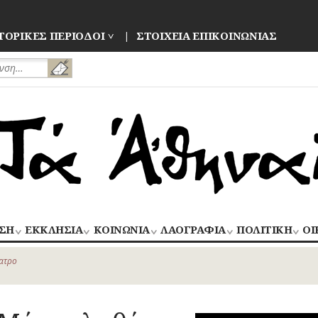
ΤΟΡΙΚΕΣ ΠΕΡΙΟΔΟΙ
ΣΤΟΙΧΕΙΑ ΕΠΙΚΟΙΝΩΝΙΑΣ
ΣΗ
ΕΚΚΛΗΣΙΑ
ΚΟΙΝΩΝΙΑ
ΛΑΟΓΡΑΦΙΑ
ΠΟΛΙΤΙΚΗ
ΟΙ
ΝΑΟΙ
ΑΝΘΡΩΠΙΝΕΣ
ΛΑΙΚΗ
ΕΚΛΟΓΕΣ
ΒΙ
–
ΙΣΤΟΡΙΕΣ
ΔΗΜΙΟΥΡΓΙΑ
–
ατρο
ΜΟΝΕΣ
ΕΜ
Οίκος – Αυλή
ΕΠΑΝΑΣΤΑΣΕΙ
ΑΣΤΥΝΟΜΙΑ
Τροφές – Ποτά
ΕΝΟΡΙΕΣ
ΕΠ
Ενδυμασία –
ΚΙΝΗΜΑΤΑ