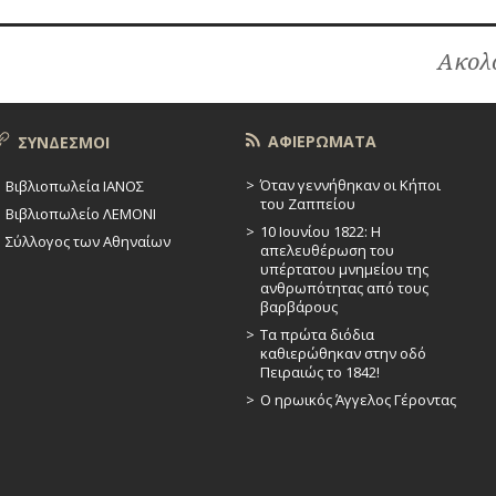
Ακολο
ΑΦΙΕΡΩΜΑΤΑ
ΣΥΝΔΕΣΜΟΙ
Όταν γεννήθηκαν οι Κήποι
Βιβλιοπωλεία ΙΑΝΟΣ
του Ζαππείου
Βιβλιοπωλείο ΛΕΜΟΝΙ
10 Ιουνίου 1822: Η
Σύλλογος των Αθηναίων
απελευθέρωση του
υπέρτατου μνημείου της
ανθρωπότητας από τους
βαρβάρους
Τα πρώτα διόδια
καθιερώθηκαν στην οδό
Πειραιώς το 1842!
Ο ηρωικός Άγγελος Γέροντας