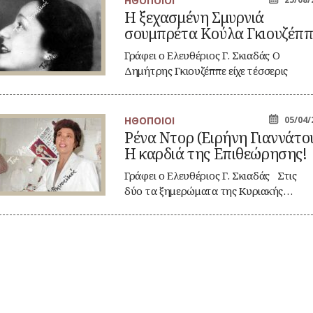
ΗΘΟΠΟΙΟΙ
Η ξεχασμένη Σμυρνιά
χασμένη
σουμπρέτα Κούλα Γκιουζέππ
υρνιά
υμπρέτα
ύλα
Γράφει ο Ελευθέριος Γ. Σκιαδάς Ο
ιουζέππε
Δημήτρης Γκιουζέππε είχε τέσσερις
θυγατέρες, την…
ΗΘΟΠΟΙΟΙ
05/04/
να
Ρένα Ντορ (Ειρήνη Γιαννάτου
ορ
Η καρδιά της Επιθεώρησης!
ιρήνη
αννάτου):
Γράφει ο Ελευθέριος Γ. Σκιαδάς Στις
ρδιά
δύο τα ξημερώματα της Κυριακής…
ς
ιθεώρησης!