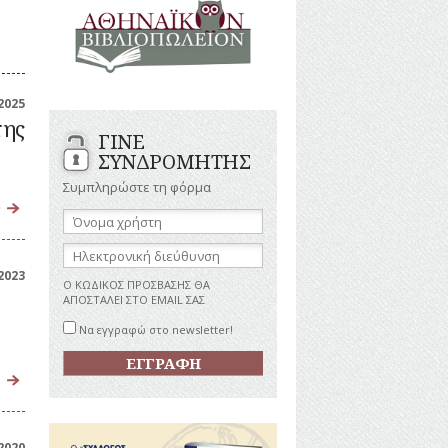
ΑΝΔΡΕΣ
ΙΓΡΑΦΕΣ
ΕΛΛΗΝΙΚΕΣ
ΠΡΟΣΩΠΙΚΟΤΗΤΕΣ
ΤΑΣΤΗΜΑΤΑ
ΕΠΙΧΕΙΡΗΜΑΤΙΕΣ
ΕΥΕΡΓΕΤΕΣ
ΥΤΙΛΙΑ
2025
ΗΘΟΠΟΙΟΙ
της
ΓΙΝΕ
ΚΑΛΛΙΤΕΧΝΕΣ
ΚΟΝΟΜΙΚΗ
ΣΥΝΔΡΟΜΗΤΗΣ
ΩΗ
ΞΕΝΕΣ
ΠΡΟΣΩΠΙΚΟΤΗΤΕΣ
Συμπληρώστε τη φόρμα
ΥΡΙΣΜΟΣ
ο
ΠΑΡΑΓΟΝΤΕΣ
Όνομα
ΑΘΛΗΤΙΣΜΟΥ
χρήστη:
ΠΕΡΙΗΓΗΤΕΣ
ΑΠΕΖΕΣ
Ηλεκτρονική
διεύθυνση:
ΠΟΛΙΤΙΚΟΙ
2023
Ο ΚΩΔΙΚΟΣ ΠΡΟΣΒΑΣΗΣ ΘΑ
ΣΥΓΓΡΑΦΕΙΣ
ΑΠΟΣΤΑΛΕΙ ΣΤΟ EMAIL ΣΑΣ
–
ΠΟΙΗΤΕΣ
Να εγγραφώ στο newsletter!
ΦΙΛΕΛΛΗΝΕΣ
2020