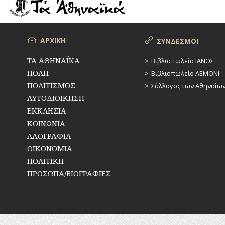
ΡΕΜΑΤΑ
ΠΑΡΑΓΟΝΤΕΣ
ΑΘΛΗΤΙΣΜΟΥ
ΣΥΓΚΟΙΝΩΝΙΕΣ
ΠΕΡΙΗΓΗΤΕΣ
Μενού
ΑΡΧΙΚΗ
ΣΥΝΔΕΣΜΟΙ
ΣΥΛΛΟΓΟΙ-
ΣΩΜΑΤΕΙΑ
ΠΟΛΙΤΙΚΟΙ
ΤΑ ΑΘΗΝΑΪΚΑ
Βιβλιοπωλεία ΙΑΝΟΣ
ΠΟΛΗ
Βιβλιοπωλείο ΛΕΜΟΝΙ
ΣΦΑΓΕΙΑ
ΣΥΓΓΡΑΦΕΙΣ
–
ΠΟΛΙΤΙΣΜΟΣ
Σύλλογος των Αθηναίω
ΠΟΙΗΤΕΣ
ΣΧΕΔΙΟ
ΑΥΤΟΔΙΟΙΚΗΣΗ
ΠΟΛΗΣ
ΕΚΚΛΗΣΙΑ
ΦΙΛΕΛΛΗΝΕΣ
ΚΟΙΝΩΝΙΑ
ΤΕΧΝΟΛΟΓΙΑ
ΛΑΟΓΡΑΦΙΑ
ΤΗΛΕΠΙΚΟΙΝΩΝΙΕΣ
ΟΙΚΟΝΟΜΙΑ
ΠΟΛΙΤΙΚΗ
ΤΟΠΟΓΡΑΦΙΑ
ΠΡΟΣΩΠΑ/ΒΙΟΓΡΑΦΙΕΣ
ΤΟΠΩΝΥΜΙΑ
ΤΡΟΧΑΙΑ-
ΚΥΚΛΟΦΟΡΙΑ