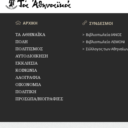
ΡΕΜΑΤΑ
ΠΑΡΑΓΟΝΤΕΣ
ΑΘΛΗΤΙΣΜΟΥ
ΣΥΓΚΟΙΝΩΝΙΕΣ
ΠΕΡΙΗΓΗΤΕΣ
Μενού
ΑΡΧΙΚΗ
ΣΥΝΔΕΣΜΟΙ
ΣΥΛΛΟΓΟΙ-
ΣΩΜΑΤΕΙΑ
ΠΟΛΙΤΙΚΟΙ
ΤΑ ΑΘΗΝΑΪΚΑ
Βιβλιοπωλεία ΙΑΝΟΣ
ΠΟΛΗ
Βιβλιοπωλείο ΛΕΜΟΝΙ
ΣΦΑΓΕΙΑ
ΣΥΓΓΡΑΦΕΙΣ
–
ΠΟΛΙΤΙΣΜΟΣ
Σύλλογος των Αθηναίω
ΠΟΙΗΤΕΣ
ΣΧΕΔΙΟ
ΑΥΤΟΔΙΟΙΚΗΣΗ
ΠΟΛΗΣ
ΕΚΚΛΗΣΙΑ
ΦΙΛΕΛΛΗΝΕΣ
ΚΟΙΝΩΝΙΑ
ΤΕΧΝΟΛΟΓΙΑ
ΛΑΟΓΡΑΦΙΑ
ΤΗΛΕΠΙΚΟΙΝΩΝΙΕΣ
ΟΙΚΟΝΟΜΙΑ
ΠΟΛΙΤΙΚΗ
ΤΟΠΟΓΡΑΦΙΑ
ΠΡΟΣΩΠΑ/ΒΙΟΓΡΑΦΙΕΣ
ΤΟΠΩΝΥΜΙΑ
ΤΡΟΧΑΙΑ-
ΚΥΚΛΟΦΟΡΙΑ