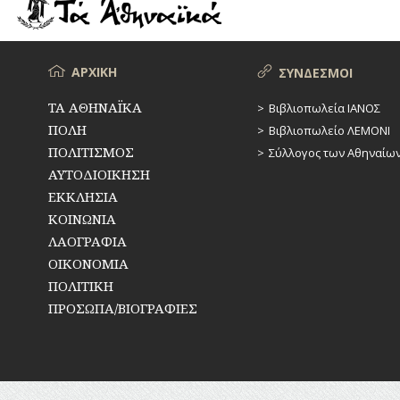
ΡΕΜΑΤΑ
ΠΑΡΑΓΟΝΤΕΣ
ΑΘΛΗΤΙΣΜΟΥ
ΣΥΓΚΟΙΝΩΝΙΕΣ
ΠΕΡΙΗΓΗΤΕΣ
Μενού
ΑΡΧΙΚΗ
ΣΥΝΔΕΣΜΟΙ
ΣΥΛΛΟΓΟΙ-
ΣΩΜΑΤΕΙΑ
ΠΟΛΙΤΙΚΟΙ
ΤΑ ΑΘΗΝΑΪΚΑ
Βιβλιοπωλεία ΙΑΝΟΣ
ΠΟΛΗ
Βιβλιοπωλείο ΛΕΜΟΝΙ
ΣΦΑΓΕΙΑ
ΣΥΓΓΡΑΦΕΙΣ
–
ΠΟΛΙΤΙΣΜΟΣ
Σύλλογος των Αθηναίω
ΠΟΙΗΤΕΣ
ΣΧΕΔΙΟ
ΑΥΤΟΔΙΟΙΚΗΣΗ
ΠΟΛΗΣ
ΕΚΚΛΗΣΙΑ
ΦΙΛΕΛΛΗΝΕΣ
ΚΟΙΝΩΝΙΑ
ΤΕΧΝΟΛΟΓΙΑ
ΛΑΟΓΡΑΦΙΑ
ΤΗΛΕΠΙΚΟΙΝΩΝΙΕΣ
ΟΙΚΟΝΟΜΙΑ
ΠΟΛΙΤΙΚΗ
ΤΟΠΟΓΡΑΦΙΑ
ΠΡΟΣΩΠΑ/ΒΙΟΓΡΑΦΙΕΣ
ΤΟΠΩΝΥΜΙΑ
ΤΡΟΧΑΙΑ-
ΚΥΚΛΟΦΟΡΙΑ