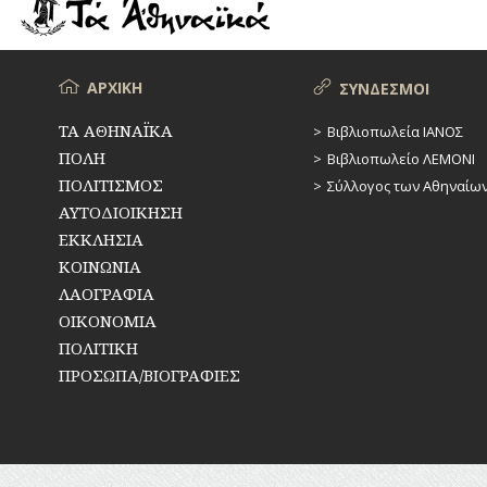
ΡΕΜΑΤΑ
ΠΑΡΑΓΟΝΤΕΣ
ΑΘΛΗΤΙΣΜΟΥ
ΣΥΓΚΟΙΝΩΝΙΕΣ
ΠΕΡΙΗΓΗΤΕΣ
Μενού
ΑΡΧΙΚΗ
ΣΥΝΔΕΣΜΟΙ
ΣΥΛΛΟΓΟΙ-
ΣΩΜΑΤΕΙΑ
ΠΟΛΙΤΙΚΟΙ
ΤΑ ΑΘΗΝΑΪΚΑ
Βιβλιοπωλεία ΙΑΝΟΣ
ΠΟΛΗ
Βιβλιοπωλείο ΛΕΜΟΝΙ
ΣΦΑΓΕΙΑ
ΣΥΓΓΡΑΦΕΙΣ
–
ΠΟΛΙΤΙΣΜΟΣ
Σύλλογος των Αθηναίω
ΠΟΙΗΤΕΣ
ΣΧΕΔΙΟ
ΑΥΤΟΔΙΟΙΚΗΣΗ
ΠΟΛΗΣ
ΕΚΚΛΗΣΙΑ
ΦΙΛΕΛΛΗΝΕΣ
ΚΟΙΝΩΝΙΑ
ΤΕΧΝΟΛΟΓΙΑ
ΛΑΟΓΡΑΦΙΑ
ΤΗΛΕΠΙΚΟΙΝΩΝΙΕΣ
ΟΙΚΟΝΟΜΙΑ
ΠΟΛΙΤΙΚΗ
ΤΟΠΟΓΡΑΦΙΑ
ΠΡΟΣΩΠΑ/ΒΙΟΓΡΑΦΙΕΣ
ΤΟΠΩΝΥΜΙΑ
ΤΡΟΧΑΙΑ-
ΚΥΚΛΟΦΟΡΙΑ