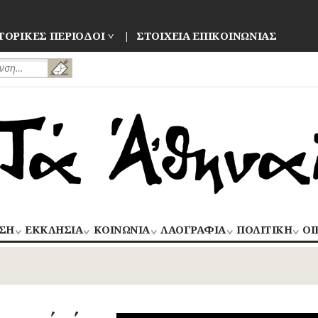
ΤΟΡΙΚΕΣ ΠΕΡΙΟΔΟΙ
ΣΤΟΙΧΕΙΑ ΕΠΙΚΟΙΝΩΝΙΑΣ
ΣΗ
ΕΚΚΛΗΣΙΑ
ΚΟΙΝΩΝΙΑ
ΛΑΟΓΡΑΦΙΑ
ΠΟΛΙΤΙΚΗ
ΟΙ
ΝΑΟΙ
ΑΝΘΡΩΠΙΝΕΣ
ΛΑΙΚΗ
ΕΚΛΟΓΕΣ
ΒΙ
–
ΙΣΤΟΡΙΕΣ
ΔΗΜΙΟΥΡΓΙΑ
–
ΜΟΝΕΣ
ΕΜ
Οίκος – Αυλή
ΕΠΑΝΑΣΤΑΣΕΙ
ΑΣΤΥΝΟΜΙΑ
Τροφές – Ποτά
ΕΝΟΡΙΕΣ
ΕΠ
Ενδυμασία –
ΚΙΝΗΜΑΤΑ