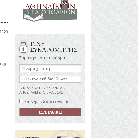
ΑΝΔΡΕΣ
ΙΓΡΑΦΕΣ
ΕΛΛΗΝΙΚΕΣ
ΠΡΟΣΩΠΙΚΟΤΗΤΕΣ
ΤΑΣΤΗΜΑΤΑ
ΕΠΙΧΕΙΡΗΜΑΤΙΕΣ
ΕΥΕΡΓΕΤΕΣ
ΥΤΙΛΙΑ
2020
ΗΘΟΠΟΙΟΙ
ΓΙΝΕ
ΚΑΛΛΙΤΕΧΝΕΣ
ΚΟΝΟΜΙΚΗ
ΣΥΝΔΡΟΜΗΤΗΣ
ΩΗ
ΞΕΝΕΣ
ΠΡΟΣΩΠΙΚΟΤΗΤΕΣ
Συμπληρώστε τη φόρμα
ΥΡΙΣΜΟΣ
α
ΠΑΡΑΓΟΝΤΕΣ
Όνομα
ΑΘΛΗΤΙΣΜΟΥ
χρήστη:
ΠΕΡΙΗΓΗΤΕΣ
ΑΠΕΖΕΣ
Ηλεκτρονική
διεύθυνση:
ΠΟΛΙΤΙΚΟΙ
Ο ΚΩΔΙΚΟΣ ΠΡΟΣΒΑΣΗΣ ΘΑ
ΣΥΓΓΡΑΦΕΙΣ
ΑΠΟΣΤΑΛΕΙ ΣΤΟ EMAIL ΣΑΣ
–
ΠΟΙΗΤΕΣ
Να εγγραφώ στο newsletter!
ΦΙΛΕΛΛΗΝΕΣ