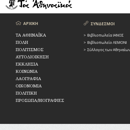
ΡΕΜΑΤΑ
ΠΑΡΑΓΟΝΤΕΣ
ΑΘΛΗΤΙΣΜΟΥ
ΣΥΓΚΟΙΝΩΝΙΕΣ
ΠΕΡΙΗΓΗΤΕΣ
Μενού
ΑΡΧΙΚΗ
ΣΥΝΔΕΣΜΟΙ
ΣΥΛΛΟΓΟΙ-
ΣΩΜΑΤΕΙΑ
ΠΟΛΙΤΙΚΟΙ
ΤΑ ΑΘΗΝΑΪΚΑ
Βιβλιοπωλεία ΙΑΝΟΣ
ΠΟΛΗ
Βιβλιοπωλείο ΛΕΜΟΝΙ
ΣΦΑΓΕΙΑ
ΣΥΓΓΡΑΦΕΙΣ
–
ΠΟΛΙΤΙΣΜΟΣ
Σύλλογος των Αθηναίω
ΠΟΙΗΤΕΣ
ΣΧΕΔΙΟ
ΑΥΤΟΔΙΟΙΚΗΣΗ
ΠΟΛΗΣ
ΕΚΚΛΗΣΙΑ
ΦΙΛΕΛΛΗΝΕΣ
ΚΟΙΝΩΝΙΑ
ΤΕΧΝΟΛΟΓΙΑ
ΛΑΟΓΡΑΦΙΑ
ΤΗΛΕΠΙΚΟΙΝΩΝΙΕΣ
ΟΙΚΟΝΟΜΙΑ
ΠΟΛΙΤΙΚΗ
ΤΟΠΟΓΡΑΦΙΑ
ΠΡΟΣΩΠΑ/ΒΙΟΓΡΑΦΙΕΣ
ΤΟΠΩΝΥΜΙΑ
ΤΡΟΧΑΙΑ-
ΚΥΚΛΟΦΟΡΙΑ