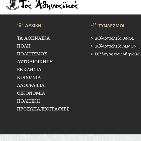
ΡΕΜΑΤΑ
ΠΑΡΑΓΟΝΤΕΣ
ΑΘΛΗΤΙΣΜΟΥ
ΣΥΓΚΟΙΝΩΝΙΕΣ
ΠΕΡΙΗΓΗΤΕΣ
Μενού
ΑΡΧΙΚΗ
ΣΥΝΔΕΣΜΟΙ
ΣΥΛΛΟΓΟΙ-
ΣΩΜΑΤΕΙΑ
ΠΟΛΙΤΙΚΟΙ
ΤΑ ΑΘΗΝΑΪΚΑ
Βιβλιοπωλεία ΙΑΝΟΣ
ΠΟΛΗ
Βιβλιοπωλείο ΛΕΜΟΝΙ
ΣΦΑΓΕΙΑ
ΣΥΓΓΡΑΦΕΙΣ
–
ΠΟΛΙΤΙΣΜΟΣ
Σύλλογος των Αθηναίω
ΠΟΙΗΤΕΣ
ΣΧΕΔΙΟ
ΑΥΤΟΔΙΟΙΚΗΣΗ
ΠΟΛΗΣ
ΕΚΚΛΗΣΙΑ
ΦΙΛΕΛΛΗΝΕΣ
ΚΟΙΝΩΝΙΑ
ΤΕΧΝΟΛΟΓΙΑ
ΛΑΟΓΡΑΦΙΑ
ΤΗΛΕΠΙΚΟΙΝΩΝΙΕΣ
ΟΙΚΟΝΟΜΙΑ
ΠΟΛΙΤΙΚΗ
ΤΟΠΟΓΡΑΦΙΑ
ΠΡΟΣΩΠΑ/ΒΙΟΓΡΑΦΙΕΣ
ΤΟΠΩΝΥΜΙΑ
ΤΡΟΧΑΙΑ-
ΚΥΚΛΟΦΟΡΙΑ