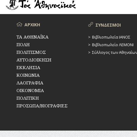
ΡΕΜΑΤΑ
ΠΑΡΑΓΟΝΤΕΣ
ΑΘΛΗΤΙΣΜΟΥ
ΣΥΓΚΟΙΝΩΝΙΕΣ
ΠΕΡΙΗΓΗΤΕΣ
Μενού
ΑΡΧΙΚΗ
ΣΥΝΔΕΣΜΟΙ
ΣΥΛΛΟΓΟΙ-
ΣΩΜΑΤΕΙΑ
ΠΟΛΙΤΙΚΟΙ
ΤΑ ΑΘΗΝΑΪΚΑ
Βιβλιοπωλεία ΙΑΝΟΣ
ΠΟΛΗ
Βιβλιοπωλείο ΛΕΜΟΝΙ
ΣΦΑΓΕΙΑ
ΣΥΓΓΡΑΦΕΙΣ
–
ΠΟΛΙΤΙΣΜΟΣ
Σύλλογος των Αθηναίω
ΠΟΙΗΤΕΣ
ΣΧΕΔΙΟ
ΑΥΤΟΔΙΟΙΚΗΣΗ
ΠΟΛΗΣ
ΕΚΚΛΗΣΙΑ
ΦΙΛΕΛΛΗΝΕΣ
ΚΟΙΝΩΝΙΑ
ΤΕΧΝΟΛΟΓΙΑ
ΛΑΟΓΡΑΦΙΑ
ΤΗΛΕΠΙΚΟΙΝΩΝΙΕΣ
ΟΙΚΟΝΟΜΙΑ
ΠΟΛΙΤΙΚΗ
ΤΟΠΟΓΡΑΦΙΑ
ΠΡΟΣΩΠΑ/ΒΙΟΓΡΑΦΙΕΣ
ΤΟΠΩΝΥΜΙΑ
ΤΡΟΧΑΙΑ-
ΚΥΚΛΟΦΟΡΙΑ