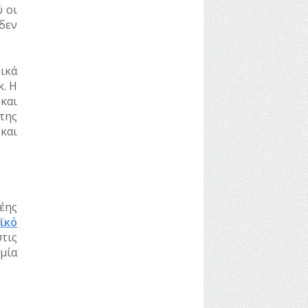
ύ οι
δεν
ικά
κ. Η
και
της
 και
έης
ϊκό
τις
μία