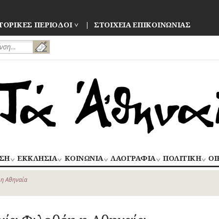
ΤΟΡΙΚΕΣ ΠΕΡΙΟΔΟΙ
ΣΤΟΙΧΕΙΑ ΕΠΙΚΟΙΝΩΝΙΑΣ
ΣΗ
ΕΚΚΛΗΣΙΑ
ΚΟΙΝΩΝΙΑ
ΛΑΟΓΡΑΦΙΑ
ΠΟΛΙΤΙΚΗ
ΟΙ
ΝΑΟΙ
ΑΝΘΡΩΠΙΝΕΣ
ΛΑΙΚΗ
ΕΚΛΟΓΕΣ
ΒΙ
–
ΙΣΤΟΡΙΕΣ
ΔΗΜΙΟΥΡΓΙΑ
–
 η Αθηναία
ΜΟΝΕΣ
ΕΜ
Οίκος – Αυλή
ΕΠΑΝΑΣΤΑΣΕΙ
ΑΣΤΥΝΟΜΙΑ
Τροφές – Ποτά
ΕΝΟΡΙΕΣ
ΕΠ
Ενδυμασία –
ΚΙΝΗΜΑΤΑ