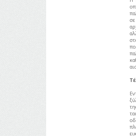
Η 
οπ
πα
σε
αρ
αλ
στ
πο
πα
κα
αι
Τέ
Εν
ξύ
τη
τα
οδ
πλ
ει