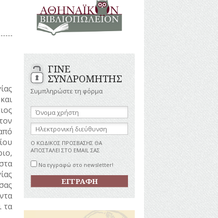
ΑΝΔΡΕΣ
ΙΓΡΑΦΕΣ
ΕΛΛΗΝΙΚΕΣ
ΠΡΟΣΩΠΙΚΟΤΗΤΕΣ
ΤΑΣΤΗΜΑΤΑ
ΕΠΙΧΕΙΡΗΜΑΤΙΕΣ
ΕΥΕΡΓΕΤΕΣ
ΥΤΙΛΙΑ
ΗΘΟΠΟΙΟΙ
ΓΙΝΕ
ΚΑΛΛΙΤΕΧΝΕΣ
ΚΟΝΟΜΙΚΗ
ΣΥΝΔΡΟΜΗΤΗΣ
ΩΗ
ΞΕΝΕΣ
ίας
ΠΡΟΣΩΠΙΚΟΤΗΤΕΣ
Συμπληρώστε τη φόρμα
και
ΥΡΙΣΜΟΣ
ΠΑΡΑΓΟΝΤΕΣ
ΑΘΛΗΤΙΣΜΟΥ
Όνομα
ιος
χρήστη:
ΠΕΡΙΗΓΗΤΕΣ
τον
ΑΠΕΖΕΣ
Ηλεκτρονική
από
ΠΟΛΙΤΙΚΟΙ
διεύθυνση:
ίου
ΣΥΓΓΡΑΦΕΙΣ
Ο ΚΩΔΙΚΟΣ ΠΡΟΣΒΑΣΗΣ ΘΑ
–
ΑΠΟΣΤΑΛΕΙ ΣΤΟ EMAIL ΣΑΣ
ριο,
ΠΟΙΗΤΕΣ
στα
Να εγγραφώ στο newsletter!
ΦΙΛΕΛΛΗΝΕΣ
ίας
σας
άντα
ι τα