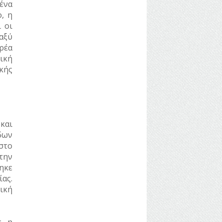
ένα
, η
 οι
αξύ
ρέα
ική
κής
και
δων
στο
την
ηκε
ας.
ική