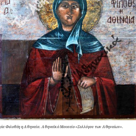
γία Φιλοθέη η Αθηναία. Αθηναϊκό Μουσείο «Συλλόγου των Αθηναίων».