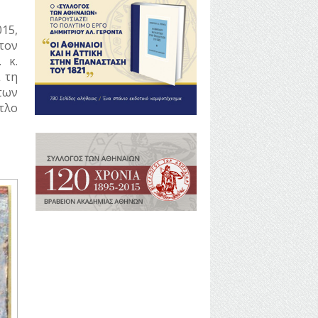
15,
τον
 κ.
 τη
των
τλο