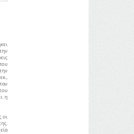
ήκει
την
εις
που
την
κ.,
ταν
του
ει η
ς οι
ης.
εία