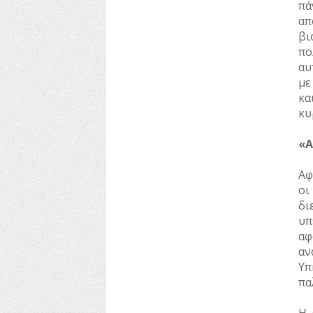
πά
απ
βι
πο
αυ
με
κα
κυ
«Α
Αφ
οι
δ
υπ
αφ
αν
Υπ
πα