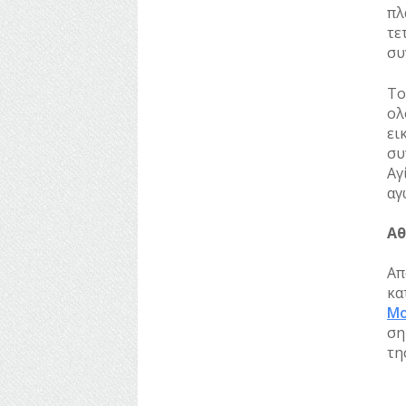
πλ
τε
συ
Το
ολ
ει
συ
Αγ
αγ
Αθ
Απ
κα
Μο
ση
τη