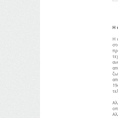
ΥΔΡΕΥΣΗ
ΥΠΟΝΟΜΟΙ
ΦΥΛΑΚΕΣ
Η 
ΦΩΤΙΣΜΟΣ
Η 
στ
ΧΑΡΤΕΣ
πρ
τε
ΨΥΧΑΓΩΓΙΑ
αν
απ
ζω
απ
19
τε
Αλ
οπ
Αλ