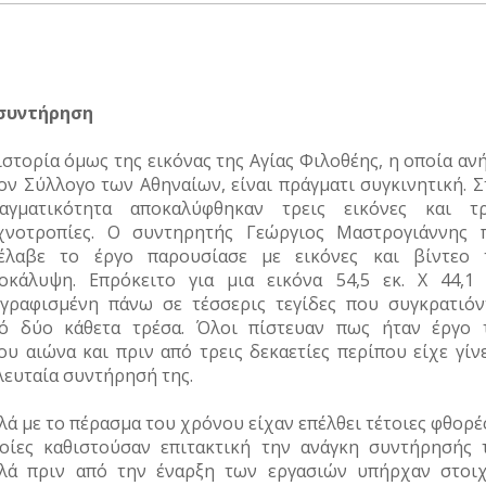
συντήρηση
ιστορία όμως της εικόνας της Αγίας Φιλοθέης, η οποία αν
ον Σύλλογο των Αθηναίων, είναι πράγματι συγκινητική. Σ
αγματικότητα αποκαλύφθηκαν τρεις εικόνες και τρ
χνοτροπίες. Ο συντηρητής Γεώργιος Μαστρογιάννης 
έλαβε το έργο παρουσίασε με εικόνες και βίντεο 
οκάλυψη. Επρόκειτο για μια εικόνα 54,5 εκ. Χ 44,1 ε
γραφισμένη πάνω σε τέσσερις τεγίδες που συγκρατιόν
ό δύο κάθετα τρέσα. Όλοι πίστευαν πως ήταν έργο 
ου
αιώνα και πριν από τρεις δεκαετίες περίπου είχε γίν
λευταία συντήρησή της.
λά με το πέρασμα του χρόνου είχαν επέλθει τέτοιες φθορέ
οίες καθιστούσαν επιτακτική την ανάγκη συντήρησής τ
λά πριν από την έναρξη των εργασιών υπήρχαν στοιχ