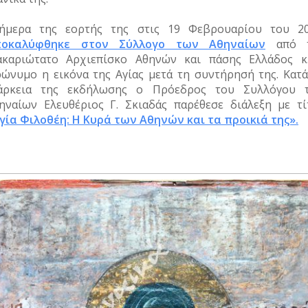
ήμερα της εορτής της στις 19 Φεβρουαρίου του 20
ποκαλύφθηκε στον Σύλλογο των Αθηναίων
από 
καριώτατο Αρχιεπίσκο Αθηνών και πάσης Ελλάδος κ.
ρώνυμο η εικόνα της Αγίας μετά τη συντήρησή της. Κατά
άρκεια της εκδήλωσης ο Πρόεδρος του Συλλόγου 
ηναίων Ελευθέριος Γ. Σκιαδάς παρέθεσε διάλεξη με τί
γία Φιλοθέη: Η Κυρά των Αθηνών και τα προικιά της».