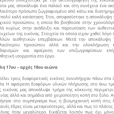
έρευνα συνεχίστηκε με την ακτινογράφηση της εικόνας
οία μας αποκάλυψε ένα παλαιό και στη συνέχεια ένα ακ
λαιότερο πρόσωπο ζωγραφισμένο από κάτω και διατηρημ
 πολύ καλή κατάσταση. Έτσι, αποφασίστηκε η αποκάλυψη 
χικού προσώπου, η οποία θα βοηθούσε στην χρονολόγ
λά κυρίως στην ανάδειξη και παρουσίαση των αυθεντι
οιχείων της εικόνας. Στοιχεία τα οποία είχαν χαθεί λόγο
λλών αισθητικών επεμβάσεων. Μετά την αποκάλυψη 
λαιότερου προσώπου αλλά και την ολοκλήρωση 
θαρισμών και αφαίρεση των επιζωγραφίσεων επή
σθητική ισορροπία στο έργο.
λη 17
ου
– αρχές 18
ου
αιώνα
τέλει τρεις διαφορετικές εικόνες συνυπήρχαν πάνω στα ί
λα. Η αφαίρεση διαφόρων υλικών πλήρωσης στο άνω τμ
ς εικόνας μας αποκάλυψε τμήμα της κόκκινης περιμετρι
ινίας αλλά και σημάδια από χειροποίητη κοπή στο ξύλο. 
ήγησε στο συμπέρασμα πως η βιομηχανική κοπή στις 
αϊνές έδρες είναι μεταγενέστερες, αλλά και πως το πλάτος
κόνας ήταν μεγαλύτερο. Εικάζεται λοιπόν πως όχι μόνο