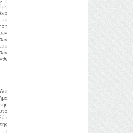
, η
όμη
ένο
του
ηση
κών
 των
του
των
λθε
δια
ήμα
κής
Αυτό
δύο
 της
 το