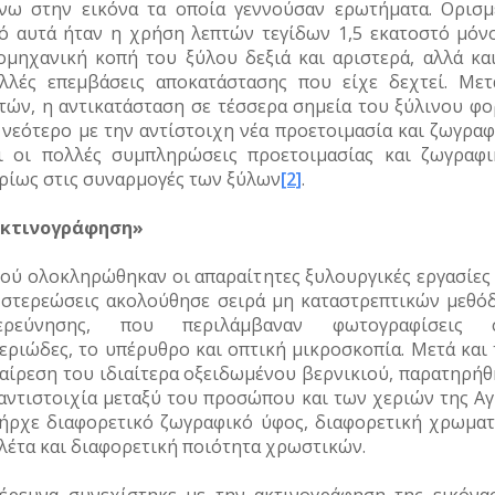
νω στην εικόνα τα οποία γεννούσαν ερωτήματα. Ορισμ
ό αυτά ήταν η χρήση λεπτών τεγίδων 1,5 εκατοστό μόνο
ομηχανική κοπή του ξύλου δεξιά και αριστερά, αλλά και
λλές επεμβάσεις αποκατάστασης που είχε δεχτεί. Μετ
τών, η αντικατάσταση σε τέσσερα σημεία του ξύλινου φο
 νεότερο με την αντίστοιχη νέα προετοιμασία και ζωγραφ
ι οι πολλές συμπληρώσεις προετοιμασίας και ζωγραφι
ρίως στις συναρμογές των ξύλων
[2]
.
κτινογράφηση»
ού ολοκληρώθηκαν οι απαραίτητες ξυλουργικές εργασίες 
 στερεώσεις ακολούθησε σειρά μη καταστρεπτικών μεθό
ιερεύνησης, που περιλάμβαναν φωτογραφίσεις 
εριώδες, το υπέρυθρο και οπτική μικροσκοπία. Μετά και 
αίρεση του ιδιαίτερα οξειδωμένου βερνικιού, παρατηρήθ
αντιστοιχία μεταξύ του προσώπου και των χεριών της Αγί
ήρχε διαφορετικό ζωγραφικό ύφος, διαφορετική χρωματ
λέτα και διαφορετική ποιότητα χρωστικών.