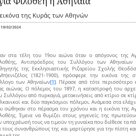
γία Φιλοθέη η Αθηναία
Καλλωπισμός
ΚΑΘΗΜΕΡΙΝΗ
ΕΟΡΤΕΣ
ΖΩΗ
ΕΠ
Λαϊκές τέχνες
ΠΕΡΙΣΤΑΤΙΚΑ
 εικόνα της Κυράς των Αθηνών
ΞΩΚΚΛΗΣΙΑ
ΜΙΚΡΕΣ
ΚΑ
ΣΗΜΑΝΤΙΚΑ
ΠΝΕΥΜΑΤΙΚΟΣ
ΚΟΙΝΩΝΙΚΟΣ
ΙΣΤΟΡΙΕΣ
ΓΕΓΟΝΟΤΑ
ΒΙΟΣ
ΒΙΟΣ
19/02/2024
ΠΑΝΗΓΥΡΙΑ
ΝΑ
Λατρεία
Καθημερινά
ΝΑΡΚΩΤΙΚΑ
έθιμα
Θρησκευτική ζωή
ΟΙ
Παιχνίδια
Δημώδης
ΤΥΠΟΙ
Ζ
μετεωρολογία
Σχολική ζωή
(ΦΥΣΙΟΓΝΩΜΙΕΣ)
αν στα τέλη του 19ου αιώνα όταν ο απόγονος της Αγ
Φυτά
λοθέης, Αντιπρόεδρος του Συλλόγου των Αθηναίων 
ΤΟ
Ζώα
ΤΥΠΟΣ
θηγητής της Εκκλησιαστικής Ριζαρείου Σχολής Θεοδόσ
Μύθοι
Μπ)ενιζέλος (1821-1900), πρόσφερε την εικόνα της σ
ΤΡ
Παραδόσεις
λλογο των Αθηναίων
[1]
. Πέρασε από τότε περισσότερο 
Παροιμίες
ας αιώνας. Ο πόλεμος του 1897, η καταστροφή του αρχε
Αινίγματα
υ Συλλόγου από πυρκαγιά, μετακινήσεις από κτίριο σε κτί
λκανικοί και δύο παγκόσμιοι πόλεμοι. Ανάμεσα στα ελάχι
υ σώθηκαν στο πέρασμα του χρόνου και η εικόνα της Αγ
λοθέης. Έμενε να θυμίζει στους γηγενείς της πρωτεύου
ν υποχρέωσή τους να τιμούν τη γυναίκα που διέθεσε τα π
α τους συνανθρώπους της και μαρτύρησε για την πίστη κα
ανικά της.