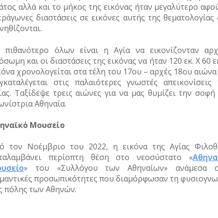
άτος αλλά και το μήκος της εικόνας ήταν μεγαλύτερο αφο
τράγωνες διαστάσεις σε εικόνες αυτής της θεματολογίας 
νηθίζονται.
 πιθανότερο όλων είναι η Αγία να εικονίζονταν αρχ
όσωμη και οι διαστάσεις της εικόνας να ήταν 120 εκ. Χ 60 ε
κόνα χρονολογείται στα τέλη του 17
ου
– αρχές 18
ου
αιώνα 
γκαταλέγεται στις παλαιότερες γνωστές απεικονίσεις 
ίας. Ταξίδεψε τρεις αιώνες για να μας θυμίζει την σοφή
ωνίστρια Αθηναία.
ηναϊκό Μουσείο
ό τον Νοέμβριο του 2022, η εικόνα της Αγίας Φιλοθ
ταλαμβάνει περίοπτη θέση στο νεοσύστατο «
Αθηνα
υσείο
» του «Συλλόγου των Αθηναίων» ανάμεσα σ
μαντικές προσωπικότητες που διαμόρφωσαν τη φυσιογνω
ς πόλης των Αθηνών.