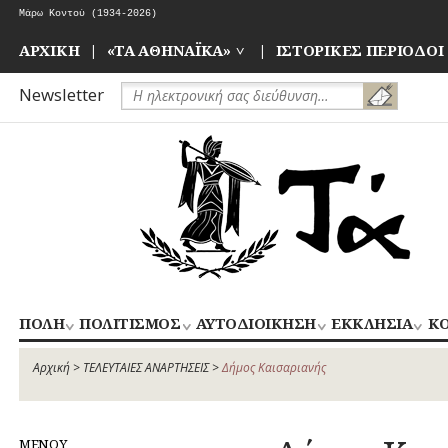
Skip
Μάρω Κοντού (1934-2026)
to
Όταν γεννήθηκαν οι Κήποι του Ζαππείου
content
ΑΡΧΙΚΗ
«ΤΑ ΑΘΗΝΑΪΚΑ»
ΙΣΤΟΡΙΚΕΣ ΠΕΡΙΟΔΟΙ
Newsletter
ΠΟΛΗ
ΠΟΛΙΤΙΣΜΟΣ
ΑΥΤΟΔΙΟΙΚΗΣΗ
ΕΚΚΛΗΣΙΑ
ΚΟ
ΚΕΝΤΡΙΚΟΣ
ΝΑΟΙ
ΑΝ
ΑΠΟΧΕΤΕΥΣΗ
ΑΘΛΗΤΙΣΜΟΣ
ΤΟΜΕΑΣ
–
ΙΣ
Αρχική
>
ΤΕΛΕΥΤΑΙΕΣ ΑΝΑΡΤΗΣΕΙΣ
>
Δήμος Καισαριανής
ΑΡΧΙΤΕΚΤΟΝΙΚΗ
ΓΛΥΠΤΙΚΗ
ΑΘΗΝΩΝ
ΜΟΝΕΣ
ΔΡΟΜΟΙ
ΖΩΓΡΑΦΙΚΗ
ΑΣ
ΝΟΤΙΟΣ
ΕΝΟΡΙΕΣ
ΕΚΠΑΙΔΕΥΣΗ
ΘΕΑΤΡΟ
ΤΟΜΕΑΣ
ΜΕΝΟΥ
ΕΞΟΧΕΣ-
ΚΙΝΗΜΑΤΟΓΡΑΦΟΣ