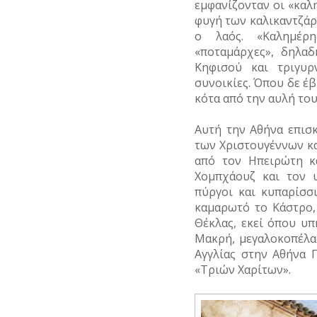
εμφανίζονταν οι «καλ
φυγή των καλικαντζά
ο λαός. «Καλημέρη
«ποταμάρχες», δηλαδ
Κηφισού και τριγυρ
συνοικίες. Όπου δε έβ
κότα από την αυλή το
Αυτή την Αθήνα επισ
των Χριστουγέννων κα
από τον Ηπειρώτη κ
Χομπχάουζ και τον υ
πύργοι και κυπαρίσσι
καμαρωτό το Κάστρο,
Θέκλας, εκεί όπου υ
Μακρή, μεγαλοκοπέλα
Αγγλίας στην Αθήνα
«Τριών Χαρίτων».