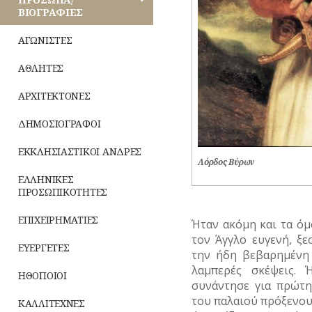
ΡΕΜΑΤΑ
–
ΒΙΟΓΡΑΦΙΕΣ
ΕΜΠΟΡΙΟ
Παραδόσεις
ΚΙΝΗΜΑΤΑ
ΣΥΓΚΟΙΝΩΝΙΕΣ
ΑΓΩΝΙΣΤΕΣ
ΕΠΑΓΓΕΛΜΑΤΑ
Παροιμίες
ΠΕΡΙΣΤΑΤΙΚΑ
ΣΥΛΛΟΓΟΙ-
ΑΘΛΗΤΕΣ
ΣΩΜΑΤΕΙΑ
ΕΠΙΓΡΑΦΕΣ
Αινίγματα
ΣΗΜΑΝΤΙΚΑ
ΓΕΓΟΝΟΤΑ
ΑΡΧΙΤΕΚΤΟΝΕΣ
ΣΦΑΓΕΙΑ
ΚΑΤΑΣΤΗΜΑΤΑ
ΔΗΜΟΣΙΟΓΡΑΦΟΙ
ΣΧΕΔΙΟ
ΝΑΥΤΙΛΙΑ
ΠΟΛΗΣ
ΕΚΚΛΗΣΙΑΣΤΙΚΟΙ ΑΝΔΡΕΣ
Λόρδος Βύρων
ΟΙΚΟΝΟΜΙΚΗ
ΤΕΧΝΟΛΟΓΙΑ
ΖΩΗ
ΕΛΛΗΝΙΚΕΣ
ΠΡΟΣΩΠΙΚΟΤΗΤΕΣ
ΤΗΛΕΠΙΚΟΙΝΩΝΙΕΣ
ΤΟΥΡΙΣΜΟΣ
ΕΠΙΧΕΙΡΗΜΑΤΙΕΣ
Ήταν ακόμη και τα ό
ΤΟΠΟΓΡΑΦΙΑ
ΤΡΑΠΕΖΕΣ
τον Άγγλο ευγενή, ξ
ΕΥΕΡΓΕΤΕΣ
την ήδη βεβαρημένη 
ΤΟΠΩΝΥΜΙΑ
λαμπερές σκέψεις.
ΗΘΟΠΟΙΟΙ
συνάντησε για πρώτη
ΤΡΟΧΑΙΑ-
ΚΥΚΛΟΦΟΡΙΑ
του παλαιού πρόξενου
ΚΑΛΛΙΤΕΧΝΕΣ