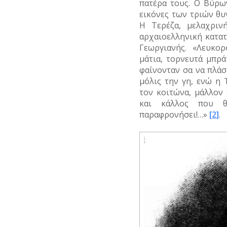
πατέρα τους. Ο Βύρω
εικόνες των τριών θ
Η Τερέζα, μελαχριν
αρχαιοελληνική κατα
Γεωργιανής. «Λευκο
μάτια, τορνευτά μπρά
φαίνονταν σα να πλάστ
μόλις την γη, ενώ η 
τον κοιτώνα, μάλλον
και κάλλος που θ
παραφρονήσει!…»
[2]
.