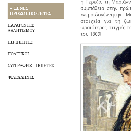
ή Τερέζα, τη Μαριάνν
ΥΔΡΕΥΣΗ
συμπάθεια στην πρώτ
ΞΕΝΕΣ
ΠΡΟΣΩΠΙΚΟΤΗΤΕΣ
«νεραϊδογέννητη». Μ
ΥΠΟΝΟΜΟΙ
στοιχεία για τη ζω
ΠΑΡΑΓΟΝΤΕΣ
ωραιότερες στιγμές τ
ΦΥΛΑΚΕΣ
ΑΘΛΗΤΙΣΜΟΥ
του 1809!
ΦΩΤΙΣΜΟΣ
ΠΕΡΙΗΓΗΤΕΣ
ΧΑΡΤΕΣ
ΠΟΛΙΤΙΚΟΙ
ΨΥΧΑΓΩΓΙΑ
ΣΥΓΓΡΑΦΕΙΣ – ΠΟΙΗΤΕΣ
ΦΙΛΕΛΛΗΝΕΣ