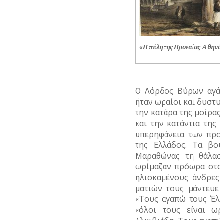
«H πύλη της Προναίας Αθηνάς
Ο Λόρδος Βύρων αγάπ
ήταν ωραίοι και δυστυ
την κατάρα της μοίρας
και την κατάντια της
υπερηφάνεια των προ
της Ελλάδος. Τα βο
Μαραθώνας τη θάλασ
ωρίμαζαν πρόωρα στο
ηλιοκαμένους άνδρε
ματιών τους μάντευε
«Τους αγαπώ τους Έλ
«όλοι τους είναι ω