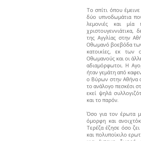
Το σπίτι όπου έμεινε
δύο υπνοδωμάτια που
λεμονιές και μία 
χριστουγεννιάτικα, 
της Αγγλίας στην Αθ
Οθωμανό βοεβόδα των 
κατοικίες, εκ των 
Οθωμανούς και οι άλλε
αδιαμόρφωτοι. Η Αγ
ήταν γεμάτη από καφεν
ο Βύρων στην Αθήνα σ
το ανάλογο πεσκέσι σ
εκεί ψηλά συλλογιζό
και το παρόν.
Όσο για τον έρωτα μ
όμορφη και ανοιχτό
Τερέζα έζησε όσο ζει
και πολυποίκιλο ερω