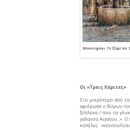
Μοναστηράκι. Το Τζαμί του Τ
Οι «Τρεις Χάριτες»
Στο μικρότερο από τα
αφιέρωσε ο Βύρων του
ξέπλεκα / που τα γλυκ
γαλανού Αιγαίου…». Ο
κοπέλες «κονσουλίνε