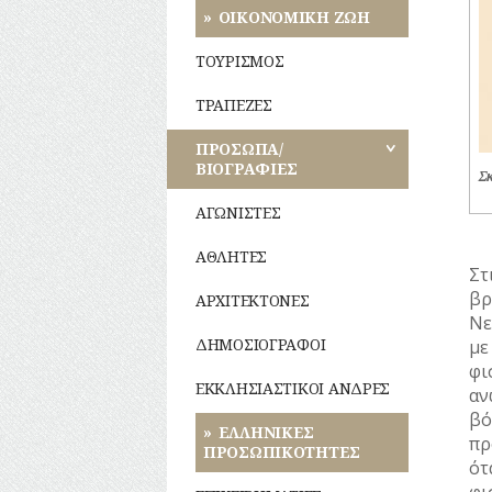
Φυτά
Σχολική
ΟΙΚΟΝΟΜΙΚΗ ΖΩΗ
Λαϊκές
ζωή
τέχνες
Ζώα
ΤΟΥΡΙΣΜΟΣ
Μύθοι
ΤΡΑΠΕΖΕΣ
Παραδόσεις
ΠΡΟΣΩΠΑ/
ΒΙΟΓΡΑΦΙΕΣ
Σ
Παροιμίες
ΑΓΩΝΙΣΤΕΣ
Αινίγματα
ΑΘΛΗΤΕΣ
Στ
βρ
ΑΡΧΙΤΕΚΤΟΝΕΣ
Νε
ΔΗΜΟΣΙΟΓΡΑΦΟΙ
μ
φι
ΕΚΚΛΗΣΙΑΣΤΙΚΟΙ ΑΝΔΡΕΣ
αν
βό
ΕΛΛΗΝΙΚΕΣ
πρ
ΠΡΟΣΩΠΙΚΟΤΗΤΕΣ
ότ