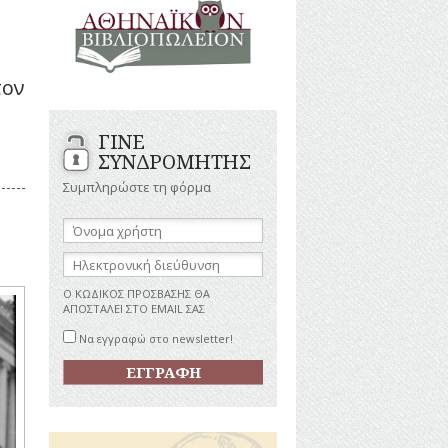
ΑΝΔΡΕΣ
ΙΓΡΑΦΕΣ
ΕΛΛΗΝΙΚΕΣ
ΠΡΟΣΩΠΙΚΟΤΗΤΕΣ
ΤΑΣΤΗΜΑΤΑ
ΕΠΙΧΕΙΡΗΜΑΤΙΕΣ
τον
ΕΥΕΡΓΕΤΕΣ
ΥΤΙΛΙΑ
ΗΘΟΠΟΙΟΙ
ΓΙΝΕ
ΚΑΛΛΙΤΕΧΝΕΣ
ΚΟΝΟΜΙΚΗ
ΣΥΝΔΡΟΜΗΤΗΣ
ΩΗ
ΞΕΝΕΣ
ΠΡΟΣΩΠΙΚΟΤΗΤΕΣ
Συμπληρώστε τη φόρμα
ΥΡΙΣΜΟΣ
ΠΑΡΑΓΟΝΤΕΣ
ΑΘΛΗΤΙΣΜΟΥ
Όνομα
χρήστη:
ΠΕΡΙΗΓΗΤΕΣ
ΑΠΕΖΕΣ
Ηλεκτρονική
ΠΟΛΙΤΙΚΟΙ
διεύθυνση:
ΣΥΓΓΡΑΦΕΙΣ
Ο ΚΩΔΙΚΟΣ ΠΡΟΣΒΑΣΗΣ ΘΑ
–
ΑΠΟΣΤΑΛΕΙ ΣΤΟ EMAIL ΣΑΣ
ΠΟΙΗΤΕΣ
Να εγγραφώ στο newsletter!
ΦΙΛΕΛΛΗΝΕΣ