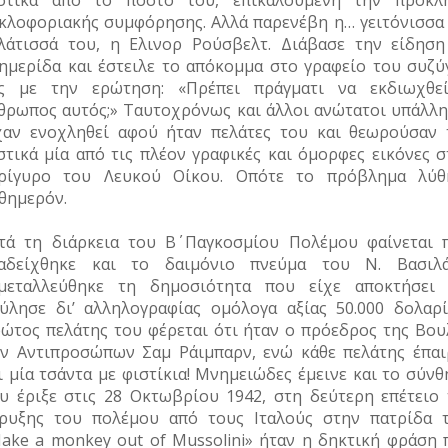
στικά από το πόστο του, επικαλούμενη την πρόκλ
κλοφοριακής συμφόρησης. Αλλά παρενέβη η… γειτόνισσα 
λάτισσά του, η Ελινορ Ρούσβελτ. Διάβασε την είδηση
ημερίδα και έστειλε το απόκομμα στο γραφείο του συζύ
ς με την ερώτηση: «Πρέπει πράγματι να εκδιωχθε
θρωπος αυτός;» Ταυτοχρόνως και άλλοι ανώτατοι υπάλλη
χαν ενοχληθεί αφού ήταν πελάτες του και θεωρούσαν 
στικά μία από τις πλέον γραφικές και όμορφες εικόνες σ
ρίγυρο του Λευκού Οίκου. Οπότε το πρόβλημα λύθ
θημερόν.
τά τη διάρκεια του Β΄ Παγκοσμίου Πολέμου φαίνεται 
αδείχθηκε και το δαιμόνιο πνεύμα του Ν. Βασιλά
μεταλλεύθηκε τη δημοσιότητα που είχε αποκτήσει 
ύλησε δι’ αλληλογραφίας ομόλογα αξίας 50.000 δολαρί
ώτος πελάτης του φέρεται ότι ήταν ο πρόεδρος της Βου
ν Αντιπροσώπων Σαμ Ράιμπαρν, ενώ κάθε πελάτης έπαι
ι μία τσάντα με φιστίκια! Μνημειώδες έμεινε και το σύν
υ έριξε στις 28 Οκτωβρίου 1942, στη δεύτερη επέτειο 
ρυξης του πολέμου από τους Ιταλούς στην πατρίδα τ
ake a monkey out of Mussolini» ήταν η δηκτική φράση 