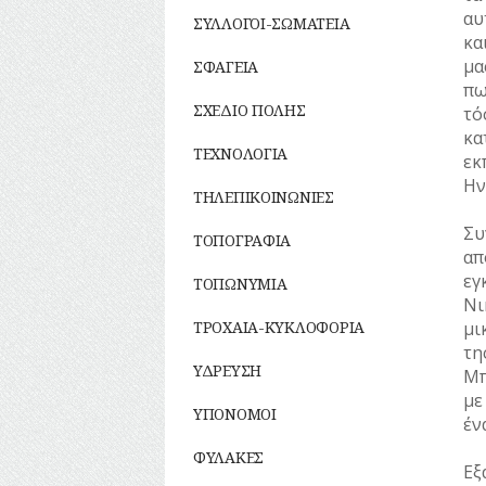
αυ
ΣΥΛΛΟΓΟΙ-ΣΩΜΑΤΕΙΑ
κα
μα
ΣΦΑΓΕΙΑ
πω
ΣΧΕΔΙΟ ΠΟΛΗΣ
τό
κα
ΤΕΧΝΟΛΟΓΙΑ
εκ
Ην
ΤΗΛΕΠΙΚΟΙΝΩΝΙΕΣ
Συ
ΤΟΠΟΓΡΑΦΙΑ
απ
εγ
ΤΟΠΩΝΥΜΙΑ
Νι
μι
ΤΡΟΧΑΙΑ-ΚΥΚΛΟΦΟΡΙΑ
τη
ΥΔΡΕΥΣΗ
Μπ
με
ΥΠΟΝΟΜΟΙ
έν
ΦΥΛΑΚΕΣ
Εξ