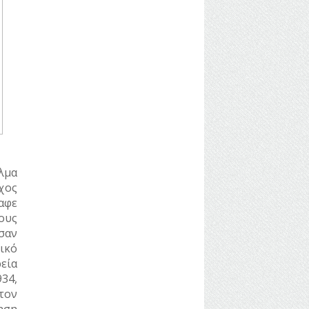
λμα
χος
αφε
ους
σαν
ικό
εία
34,
τον