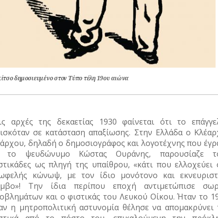
κίτσο δημοσιευμένο στον Τύπο τέλη 19ου αιώνα
ις αρχές της δεκαετίας 1930 φαίνεται ότι το επάγγε
ισκόταν σε κατάσταση απαξίωσης. Στην Ελλάδα ο Κλέαρ
άρχου, δηλαδή ο δημοσιογράφος και λογοτέχνης που έγρ
ε το ψευδώνυμο Κώστας Ουράνης, παρουσίαζε τ
στικάδες ως πληγή της υπαίθρου, «κάτι που ελλοχεύει 
ωφελής κώνωψ, με τον ίδιο μονότονο και εκνευριστ
μβο»! Την ίδια περίπου εποχή αντιμετώπισε σωρ
οβλημάτων και ο φιστικάς του Λευκού Οίκου. Ήταν το 19
αν η μητροπολιτική αστυνομία θέλησε να απομακρύνει 