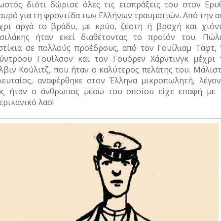
ωστός διότι δώρισε όλες τις εισπράξεις του στον Ερυ
αυρό για τη φροντίδα των Ελλήνων τραυματιών. Από την α
χρι αργά το βράδυ, με κρύο, ζέστη ή βροχή και χιόνι
σιλάκης ήταν εκεί διαθέτοντας το προϊόν του. Πώλ
στίκια σε πολλούς προέδρους, από τον Γουίλιαμ Ταφτ, 
ύντροου Γουίλσον και τον Γουόρεν Χάρντινγκ μέχρι 
λβιν Κούλιτζ, που ήταν ο καλύτερος πελάτης του. Μάλιστ
λευταίος, αναφέρθηκε στον Έλληνα μικροπωλητή, λέγον
ς ήταν ο άνθρωπος μέσω του οποίου είχε επαφή με 
ερικανικό λαό!