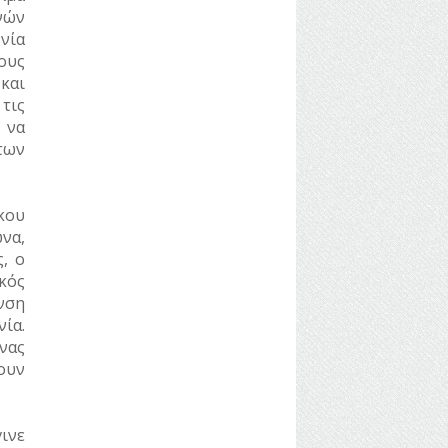
νών
νία
ους
και
τις
 να
των
κου
να,
, ο
κός
νση
ία.
νας
ουν
ινε