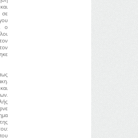
ηση
και
 σε
γου
ί ο
λοι
τον
τον
ηκε
πως
κη.
και
ων.
λής
ρνε
θημα
της
ου:
που