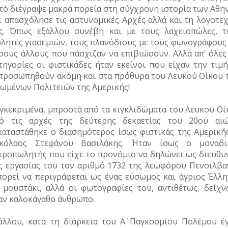
τό διέγραψε μακρά πορεία στη σύγχρονη ιστορία των Αθη
ι απασχόλησε τις αστυνομικές Αρχές αλλά και τη λογοτεχ
ς. Όπως εξάλλου συνέβη και με τους λαχειοπώλες, τ
λητές γιασεμιών, τους πλανόδιους με τους φωνογράφους 
σους άλλους που πάσχιζαν να επιβιώσουν. Αλλά απ’ όλες 
τηγορίες οι φιστικάδες ήταν εκείνοι που είχαν την τιμή
προσωπηθούν ακόμη και στα πρόθυρα του Λευκού Οίκου 
ωμένων Πολιτειών της Αμερικής!
γκεκριμένα, μπροστά από τα κιγκλιδώματα του Λευκού Οί
ό τις αρχές της δεύτερης δεκαετίας του 20ού αιώ
καταστάθηκε ο διασημότερος ίσως φιστικάς της Αμερικής
κόλαος Στεφάνου Βασιλάκης. Ήταν ίσως ο μοναδι
κροπωλητής που είχε το προνόμιο να δηλώνει ως διεύθυ
ς εργασίας του τον αριθμό 1732 της λεωφόρου Πενσιλβαν
ορεί να περιγράφεται ως ένας εύσωμος και άγριος Έλλη
 μουστάκι, αλλά οι φωτογραφίες του, αντιθέτως, δείχν
αν καλοκάγαθο άνθρωπο.
άλλου, κατά τη διάρκεια του Α΄ Παγκοσμίου Πολέμου έγ