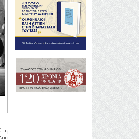
έση
λμα