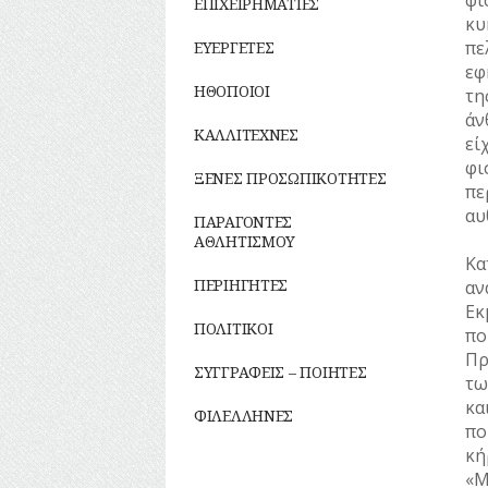
φι
ΕΠΙΧΕΙΡΗΜΑΤΙΕΣ
κυ
πε
ΕΥΕΡΓΕΤΕΣ
εφ
ΗΘΟΠΟΙΟΙ
τη
άν
ΚΑΛΛΙΤΕΧΝΕΣ
εί
φι
ΞΕΝΕΣ ΠΡΟΣΩΠΙΚΟΤΗΤΕΣ
πε
αυ
ΠΑΡΑΓΟΝΤΕΣ
ΑΘΛΗΤΙΣΜΟΥ
Κα
ΠΕΡΙΗΓΗΤΕΣ
αν
Εκ
ΠΟΛΙΤΙΚΟΙ
πο
Πρ
ΣΥΓΓΡΑΦΕΙΣ – ΠΟΙΗΤΕΣ
τω
κα
ΦΙΛΕΛΛΗΝΕΣ
πο
κή
«M