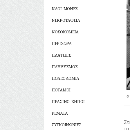
ΣΥΛΛΟΓΟΙ-
ΣΩΜΑΤΕΙΑ
ΝΑΟΙ-ΜΟΝΕΣ
ΣΦΑΓΕΙΑ
ΣΧΕΔΙΟ ΠΟΛΗΣ
ΝΕΚΡΟΤΑΦΕΙΑ
ΤΕΧΝΟΛΟΓΙΑ
ΝΟΣΟΚΟΜΕΙΑ
ΤΗΛΕΠΙΚΟΙΝΩΝΙΕΣ
ΤΟΠΟΓΡΑΦΙΑ
ΠΕΡΙΧΩΡΑ
ΤΟΠΩΝΥΜΙΑ
ΤΡΟΧΑΙΑ-
ΠΛΑΤΕΙΕΣ
ΚΥΚΛΟΦΟΡΙΑ
ΥΔΡΕΥΣΗ
ΠΛΗΘΥΣΜΟΣ
ΥΠΟΝΟΜΟΙ
ΦΥΛΑΚΕΣ
ΠΟΛΕΟΔΟΜΙΑ
ΦΩΤΙΣΜΟΣ
ΠΟΤΑΜΟΙ
ΧΑΡΤΕΣ
Ο
ΨΥΧΑΓΩΓΙΑ
ΠΡΑΣΙΝΟ-ΚΗΠΟΙ
ΡΕΜΑΤΑ
Στ
ΣΥΓΚΟΙΝΩΝΙΕΣ
τα