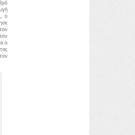
θρό
υγή
, ο
ησε
τον
τον
α ο
τας
τον