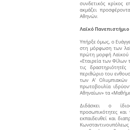
συνδετικός κρίκος ε
ακμάζει προσφέροντ
Αθηνών.
Λαϊκό Πανεπιστήμιο
Υπήρξε όμως, ο Ευάγγ
στη μόρφωση των λα
πρώτη μορφή Λαϊκού 
«Εταιρεία των Φίλων 
τις δραστηριότητές
περιθώριο του ενθουσ
των Α’ Ολυμπιακών
πρωτοβουλία ιδρύον
Αθηναίων» τα «Μαθήμα
Διδάσκει ο ίδιο
προσωπικότητες και
εκπαιδευθεί και δια
Κωνσταντινουπόλεω