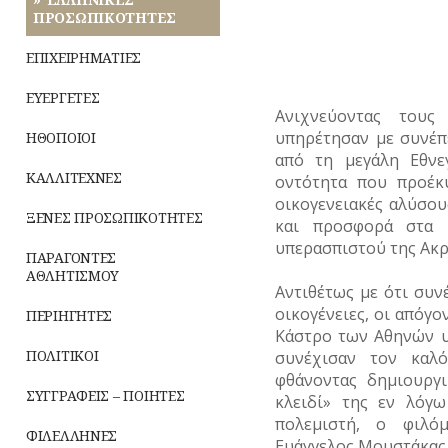
ΡΕΜΑΤΑ
Μύθοι
ΠΡΟΣΩΠΙΚΟΤΗΤΕΣ
ΤΟΥΡΙΣΜΟΣ
ΣΥΓΚΟΙΝΩΝΙΕΣ
Παραδόσεις
ΕΠΙΧΕΙΡΗΜΑΤΙΕΣ
ΤΡΑΠΕΖΕΣ
ΣΥΛΛΟΓΟΙ-
Παροιμίες
ΕΥΕΡΓΕΤΕΣ
ΣΩΜΑΤΕΙΑ
Ανιχνεύοντας του
Αινίγματα
υπηρέτησαν με συνέπ
ΗΘΟΠΟΙΟΙ
ΣΦΑΓΕΙΑ
από τη μεγάλη Εθνε
ΚΑΛΛΙΤΕΧΝΕΣ
οντότητα που προέκ
ΣΧΕΔΙΟ
οικογενειακές αλύσου
ΠΟΛΗΣ
ΞΕΝΕΣ ΠΡΟΣΩΠΙΚΟΤΗΤΕΣ
και προσφορά στα κ
υπερασπιστού της Ακ
ΤΕΧΝΟΛΟΓΙΑ
ΠΑΡΑΓΟΝΤΕΣ
ΑΘΛΗΤΙΣΜΟΥ
ΤΗΛΕΠΙΚΟΙΝΩΝΙΕΣ
Αντιθέτως με ότι συν
οικογένειες, οι απόγ
ΠΕΡΙΗΓΗΤΕΣ
ΤΟΠΟΓΡΑΦΙΑ
Κάστρο των Αθηνών υ
ΠΟΛΙΤΙΚΟΙ
συνέχισαν τον καλ
ΤΟΠΩΝΥΜΙΑ
φθάνοντας δημιουργ
ΣΥΓΓΡΑΦΕΙΣ – ΠΟΙΗΤΕΣ
κλειδί» της εν λόγω
ΤΡΟΧΑΙΑ-
πολεμιστή, ο φιλόμ
ΚΥΚΛΟΦΟΡΙΑ
ΦΙΛΕΛΛΗΝΕΣ
Ευάγγελος Μουστάκας 