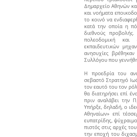
Δημαρχείο Αθηνών κα
και νοήματα εποικοδο
το κοινό να ενδιαφερ
κατά την οποία η πό
διεθνούς προβολής.
πολεοδομική και 
εκπαιδευτικών μηχαν
ανησυχίες βρέθηκαν
Συλλόγου που γεννήθη
Η προεδρία του αν
σεβαστό Στρατηγό Ιωά
τον εαυτό του τον ρόλ
θα διατηρήσει επί έν
πριν αναλάβει την Πρ
Υπήρξε, δηλαδή, ο ιδ
Αθηναίων» επί τέσσε
ευπατρίδης, ψύχραιμος
πιστός στις αρχές το
την εποχή του διχασμ