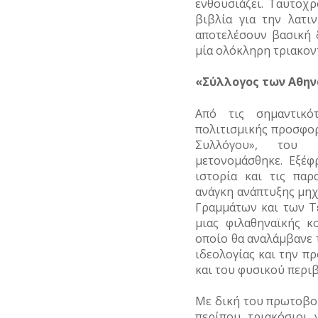
ενθουσιάζει. Ταυτοχ
βιβλία για την λατι
αποτελέσουν βασική 
μία ολόκληρη τριακοντ
«Σύλλογος των Αθη
Από τις σημαντικό
πολιτισμικής προσφο
Συλλόγου», του 
μετονομάσθηκε. Εξέφ
ιστορία και τις παρ
ανάγκη ανάπτυξης μη
Γραμμάτων και των Τ
μιας φιλαθηναϊκής κ
οποίο θα αναλάμβανε 
ιδεολογίας και την π
και του φυσικού περι
Με δική του πρωτοβου
περίπου τριακόσιοι 