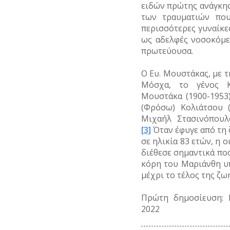
ειδών πρώτης ανάγκης
των τραυματιών που
περισσότερες γυναίκ
ως αδελφές νοσοκόμε
πρωτεύουσα.
Ο Ευ. Μουστάκας, με 
Μόσχα, το γένος Κ
Μουστάκα (1900-1953
(Φρόσω) Κολιάτσου (
Μιχαήλ Στασινόπουλ
[3]
Όταν έφυγε από τη 
σε ηλικία 83 ετών, η ο
διέθεσε σημαντικά πο
κόρη του Μαριάνθη υ
μέχρι το τέλος της ζωή
Πρώτη δημοσίευση: 
2022