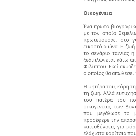
ΥΔΡΕΥΣΗ
Οικογένεια
ΥΠΟΝΟΜΟΙ
Ένα πρώτο βιογραφικ
ΦΥΛΑΚΕΣ
με τον οποίο θεμελι
πρωτεύουσας, στο γ
ΦΩΤΙΣΜΟΣ
εικοστό αιώνα. Η ζωή
το σενάριο ταινίας ή
ΧΑΡΤΕΣ
ξεδιπλώνεται κάτω απ
Φιλίππου. Εκεί ακμάζε
ΨΥΧΑΓΩΓΙΑ
ο οποίος θα απωλέσει 
Η μητέρα του, κόρη τη
τη ζωή. Αλλά ευτύχη
του πατέρα του πο
οικογένειας των Δον
που μεγάλωσε το μ
προσέφερε την απαραί
κατευθύνσεις για μό
ελάχιστα κορίτσια πο