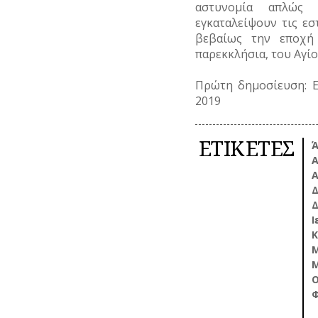
αστυνομία απλώς 
εγκαταλείψουν τις εσ
βεβαίως την εποχή 
παρεκκλήσια, του Αγί
Πρώτη δημοσίευση: 
2019
ΕΤΙΚΕΤΕΣ
Ά
Α
Δ
Δ
Ι
Κ
Μ
Ο