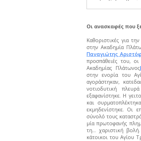
ΦΙΛΕΛΛΗΝΕΣ
Οι ανασκαφές που ξ
Καθοριστικές για τη
στην Ακαδημία Πλάτω
Παναγιώτης Αριστό
προσπάθειές του, ο
Ακαδημίας Πλάτωνος
στην ενορία του Αγ
αγοράστηκαν, κατεδα
νοτιοδυτική πλευρά
εξαφανίστηκε. Η γει
και συρματοπλέκτηκ
εκμηδενίστηκε. Οι ε
σύνολό τους καταστρά
μία πρωτοφανής πλημ
τη… χαριστική βολή
κάτοικοι του Αγίου 