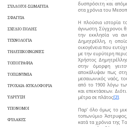
δυσπρόσιτη και απόμ
ΣΥΛΛΟΓΟΙ-ΣΩΜΑΤΕΙΑ
στα χρόνια του Μεσο
ΣΦΑΓΕΙΑ
Η πλούσια ιστορία τ
άγνωστη. Σύγχρονοι θ
ΣΧΕΔΙΟ ΠΟΛΗΣ
την εκκλησία να αν
ΤΕΧΝΟΛΟΓΙΑ
Δημητρέλλη, η οποία
οικογένεια που ευτύχη
ΤΗΛΕΠΙΚΟΙΝΩΝΙΕΣ
με την ευρύτερη περιο
Χρήστος Δημητρέλλη
ΤΟΠΟΓΡΑΦΙΑ
στην όμορφη γειτο
αποκάλυψαν πως στη
ΤΟΠΩΝΥΜΙΑ
μεσαιωνικός ναός, το
από το 1900 λόγω τω
ΤΡΟΧΑΙΑ-ΚΥΚΛΟΦΟΡΙΑ
και επεκτάσεων. Διότι
μέτρα σε πλάτος
[2]
.
ΥΔΡΕΥΣΗ
ΥΠΟΝΟΜΟΙ
Παρ’ όλο όμως το μι
τοπωνύμιο Άστρυφος
ΦΥΛΑΚΕΣ
κατά τα χρόνια της Τ