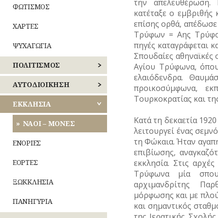
την απελευθέρωση. 
ΦΩΤΙΣΜΟΣ
κατέταξε ο εμβριθής
επίσης ορθά, απέδωσε
ΧΑΡΤΕΣ
Τρύφων = Αης Τρύφο
πηγές καταγράφεται κα
ΨΥΧΑΓΩΓΙΑ
Σπουδαίες αθηναϊκές ο
ΠΟΛΙΤΙΣΜΟΣ
Αγίου Τρύφωνα, όπου
ελαιόδενδρα. Θαυμά
ΑΘΛΗΤΙΣΜΟΣ
ΑΥΤΟΔΙΟΙΚΗΣΗ
προικοσύμφωνα, εκ
Τουρκοκρατίας και της
ΓΛΥΠΤΙΚΗ
ΚΕΝΤΡΙΚΟΣ
ΕΚΚΛΗΣΙΑ
ΤΟΜΕΑΣ
Κατά τη δεκαετία 192
ΑΘΗΝΩΝ
ΖΩΓΡΑΦΙΚΗ
ΝΑΟΙ – ΜΟΝΕΣ
λειτουργεί ένας σεμν
τη Φώκαια. Ήταν αγαπ
ΝΟΤΙΟΣ
ΘΕΑΤΡΟ
ΕΝΟΡΙΕΣ
ΤΟΜΕΑΣ
επιβίωσης, αναγκαζό
ΑΘΗΝΩΝ
εκκλησία. Στις αρχές
ΚΙΝΗΜΑΤΟΓΡΑΦΟΣ
ΕΟΡΤΕΣ
Τρύφωνα μία σπουδ
ΑΝΑΤΟΛΙΚΗΣ
ΚΟΜΙΚΣ
ΞΩΚΚΛΗΣΙΑ
αρχιμανδρίτης Παρ
ΑΤΤΙΚΗΣ
–
μόρφωσης και με πλού
ΣΚΙΤΣΑ
ΠΑΝΗΓΥΡΙΑ
και σημαντικός σταθμ
ΔΥΤΙΚΗΣ
(ΓΕΛΟΙΟΓΡΑΦΙΕΣ)
ΑΤΤΙΚΗΣ
της Ιερατικής Σχολής 