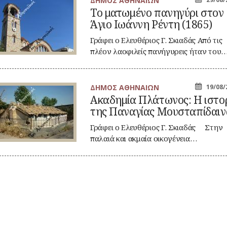
ΔΗΜΟΣ ΑΘΗΝΑΙΩΝ
Το ματωμένο πανηγύρι στον
τωμένο
Άγιο Ιωάννη Ρέντη (1865)
νηγύρι
ον
ιο
Γράφει ο Ελευθέριος Γ. Σκιαδάς Από τις
άννη
πλέον λαοφιλείς πανήγυρεις ήταν του
ντη
865)
ΔΗΜΟΣ ΑΘΗΝΑΙΩΝ
19/08/
αδημία
Ακαδημία Πλάτωνος: Η ιστο
άτωνος:
της Παναγίας Μουσταπίδαιν
τορία
ς
Γράφει ο Ελευθέριος Γ. Σκιαδάς Στην
ναγίας
παλαιά και ακμαία οικογένεια…
υσταπίδαινας