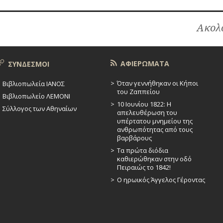
Ακολο
ΑΦΙΕΡΩΜΑΤΑ
ΣΥΝΔΕΣΜΟΙ
Όταν γεννήθηκαν οι Κήποι
Βιβλιοπωλεία ΙΑΝΟΣ
του Ζαππείου
Βιβλιοπωλείο ΛΕΜΟΝΙ
10 Ιουνίου 1822: Η
Σύλλογος των Αθηναίων
απελευθέρωση του
υπέρτατου μνημείου της
ανθρωπότητας από τους
βαρβάρους
Τα πρώτα διόδια
καθιερώθηκαν στην οδό
Πειραιώς το 1842!
Ο ηρωικός Άγγελος Γέροντας