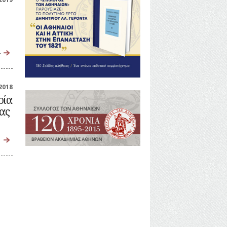
…
2018
ρία
ας