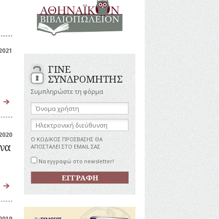
ΑΝΔΡΕΣ
ΙΓΡΑΦΕΣ
ΕΛΛΗΝΙΚΕΣ
ΠΡΟΣΩΠΙΚΟΤΗΤΕΣ
ΤΑΣΤΗΜΑΤΑ
ΕΠΙΧΕΙΡΗΜΑΤΙΕΣ
ΕΥΕΡΓΕΤΕΣ
ΥΤΙΛΙΑ
2021
ΗΘΟΠΟΙΟΙ
ΓΙΝΕ
ΚΑΛΛΙΤΕΧΝΕΣ
ΚΟΝΟΜΙΚΗ
ΣΥΝΔΡΟΜΗΤΗΣ
ΩΗ
ΞΕΝΕΣ
ΠΡΟΣΩΠΙΚΟΤΗΤΕΣ
Συμπληρώστε τη φόρμα
ΥΡΙΣΜΟΣ
ΠΑΡΑΓΟΝΤΕΣ
Όνομα
ΑΘΛΗΤΙΣΜΟΥ
χρήστη:
ΠΕΡΙΗΓΗΤΕΣ
ΑΠΕΖΕΣ
Ηλεκτρονική
διεύθυνση:
ΠΟΛΙΤΙΚΟΙ
2020
Ο ΚΩΔΙΚΟΣ ΠΡΟΣΒΑΣΗΣ ΘΑ
ΣΥΓΓΡΑΦΕΙΣ
ήνα
ΑΠΟΣΤΑΛΕΙ ΣΤΟ EMAIL ΣΑΣ
–
ΠΟΙΗΤΕΣ
Να εγγραφώ στο newsletter!
ΦΙΛΕΛΛΗΝΕΣ
2019