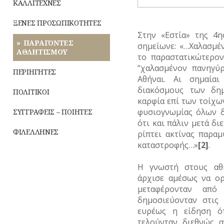
ΚΑΛΛΙΤΕΧΝΕΣ
ΥΔΡΕΥΣΗ
ΞΕΝΕΣ ΠΡΟΣΩΠΙΚΟΤΗΤΕΣ
ΥΠΟΝΟΜΟΙ
Στην «Εστία» της 4η
ΠΑΡΑΓΟΝΤΕΣ
σημείωνε: «…Χαλασμέ
ΦΥΛΑΚΕΣ
ΑΘΛΗΤΙΣΜΟΥ
το παραστατικώτερον
“χαλασμένον πανηγύρ
ΦΩΤΙΣΜΟΣ
ΠΕΡΙΗΓΗΤΕΣ
Αθήναι. Αι σημαία
διακόσμους των δη
ΧΑΡΤΕΣ
ΠΟΛΙΤΙΚΟΙ
καρφία επί των τοίχων
ΨΥΧΑΓΩΓΙΑ
φυσιογνωμίας όλων δ
ΣΥΓΓΡΑΦΕΙΣ – ΠΟΙΗΤΕΣ
ότι και πάλιν μετά δι
ΦΙΛΕΛΛΗΝΕΣ
ρίπτει ακτίνας παραμ
καταστροφής…»
[2]
.
Η γνωστή στους αθ
άρχισε αμέσως να ορ
μεταφέρονταν από
δημοσιεύονταν στις
ευρέως η είδηση ό
τελούνταν διεθνώς α