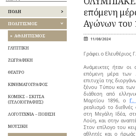
ΟΛΥΜΠΙΑΚΕΣ
Κ
ΑΘΗΝΩΝ
ΠΕΡΙΠΑΤΟΙ
ΕΟΡΤΕΣ
Ζ
ΚΟΜΙΚΣ
επόμενη μέρ
ΚΟΙΝΟΧΡΗΣΤΟΙ
ΠΟΛΗ
–
ΑΝΑΤΟΛΙΚΗΣ
ΧΩΡΟΙ
ΣΚΙΤΣΑ
ΞΩΚΚΛΗΣΙΑ
ΜΙ
ΑΤΤΙΚΗΣ
Αγώνων του 
(ΓΕΛΟΙΟΓΡΑΦΙΕΣ)
ΠΝΕΥΜΑΤ
ΚΤΙΡΙΑ
ΙΣ
ΑΠΟΧΕΤΕΥΣΗ
ΠΟΛΙΤΙΣΜΟΣ
ΒΙΟΣ
ΛΟΓΟΤΕΧΝΙΑ
ΛΟΦΟΙ
ΠΑΝΗΓΥΡΙΑ
–
ΔΥΤΙΚΗΣ
Λατρεία
ΑΡΧΙΤΕΚΤΟΝΙΚΗ
ΑΘΛΗΤΙΣΜΟΣ
ΝΑ
ΜΝΗΜΕΙΑ
ΠΟΙΗΣΗ
ΑΤΤΙΚΗΣ
11/08/2024
Θρησκευτικ
ΜΟΥΣΕΙΑ
ΜΟΥΣΙΚΗ
ΔΡΟΜΟΙ
ΓΛΥΠΤΙΚΗ
Δημώδης
ΤΥ
ΠΕΙΡΑΙΩΣ
ΝΑΟΙ-ΜΟΝΕΣ
ΟΛΥΜΠΙΑΚΟΙ
μετεωρολο
Γράφει ο Ελευθέριος Γ
(Φ
ΑΓΩΝΕΣ
ΝΕΚΡΟΤΑΦΕΙΑ
ΕΚΠΑΙΔΕΥΣΗ
ΖΩΓΡΑΦΙΚΗ
Φυτά
(ΟΛΥΜΠΙΣΜΟΣ)
ΝΗΣΩΝ
ΝΟΣΟΚΟΜΕΙΑ
Ανάμεικτες ήταν οι 
Ζώα
ΤΥ
ΡΑΔΙΟΦΩΝΟ
ΠΕΡΙΧΩΡΑ
ΕΞΟΧΕΣ-
ΘΕΑΤΡΟ
επόμενη μέρα των 
Μύθοι
ΤΗΛΕΟΡΑΣΗ
ΠΕΡΙΠΑΤΟΙ
ΠΛΑΤΕΙΕΣ
επιτυχία της διοργάνω
Παραδόσει
ΦΩΤΟΓΡΑΦΙΑ
ΚΙΝΗΜΑΤΟΓΡΑΦΟΣ
ΠΛΗΘΥΣΜΟΣ
ξένου Tύπου και των
Παροιμίες
ΧΟΡΟΣ
ΚΟΙΝΟΧΡΗΣΤΟΙ
ΠΟΛΕΟΔΟΜΙΑ
διάθεση από ελληνι
Αινίγματα
ΧΩΡΟΙ
ΚΟΜΙΚΣ – ΣΚΙΤΣΑ
ΠΟΤΑΜΟΙ
Μαρτίου 1896, ο
Γ.
(ΓΕΛΟΙΟΓΡΑΦΙΕΣ)
ρεαλισμό το διεθνές
ΚΤΙΡΙΑ
στη Μεγάλη Ιδέα, σ
ΛΟΓΟΤΕΧΝΙΑ – ΠΟΙΗΣΗ
ΛΟΦΟΙ
Λούη, και στην αναπ
ΜΟΥΣΙΚΗ
Στον επίλογο του κε
ΜΝΗΜΕΙΑ
αθλητές και ο ήρωάς