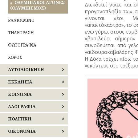
ΟΛΥΜΠΙΑΚΟΙ ΑΓΩΝΕΣ
Διεκδικεί νίκες και 
ΜΟΥΣΕΙΑ
(ΟΛΥΜΠΙΣΜΟΣ)
προγονοπληξία των σ
γίνονται νέοι Μ
ΝΑΟΙ-
ΡΑΔΙΟΦΩΝΟ
«απαντόκαστρο», το φ
ΜΟΝΕΣ
ενώ γύρω, στους τύμβ
ΤΗΛΕΟΡΑΣΗ
ΝΕΚΡΟΤΑΦΕΙΑ
«βασιλεύει σήμερον
ΦΩΤΟΓΡΑΦΙΑ
συνοδεύεται από γελ
ΝΟΣΟΚΟΜΕΙΑ
γαϊδουροκαβαλάρης Φα
ΧΟΡΟΣ
Η Δόξα τρέχει πίσω το
ΠΕΡΙΧΩΡΑ
«εκόντευε στο τρέξιμο
ΑΥΤΟΔΙΟΙΚΗΣΗ
ΠΛΑΤΕΙΕΣ
ΚΕΝΤΡΙΚΟΣ
ΕΚΚΛΗΣΙΑ
ΠΛΗΘΥΣΜΟΣ
ΤΟΜΕΑΣ
ΑΘΗΝΩΝ
ΝΑΟΙ
ΚΟΙΝΩΝΙΑ
ΠΟΛΕΟΔΟΜΙΑ
–
ΝΟΤΙΟΣ
ΜΟΝΕΣ
ΑΝΘΡΩΠΙΝΕΣ
ΛΑΟΓΡΑΦΙΑ
ΤΟΜΕΑΣ
ΠΟΤΑΜΟΙ
ΙΣΤΟΡΙΕΣ
ΑΘΗΝΩΝ
ΕΝΟΡΙΕΣ
ΛΑΙΚΗ
ΠΟΛΙΤΙΚΗ
ΠΡΑΣΙΝΟ-
ΑΣΤΥΝΟΜΙΑ
ΔΗΜΙΟΥΡΓΙΑ
ΑΝΑΤΟΛΙΚΗΣ
ΚΗΠΟΙ
ΕΟΡΤΕΣ
ΕΚΛΟΓΕΣ
ΟΙΚΟΝΟΜΙΑ
ΑΤΤΙΚΗΣ
ΚΑΘΗΜΕΡΙΝΗ
ΠΝΕΥΜΑΤΙΚΟΣ
Οίκος