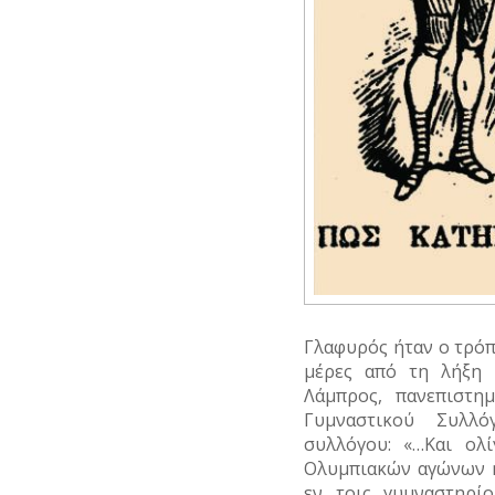
Γλαφυρός ήταν ο τρόπ
μέρες από τη λήξη
Λάμπρος, πανεπιστη
Γυμναστικού Συλλ
συλλόγου: «…Και ολ
Ολυμπιακών αγώνων η
εν τοις γυμναστηρί