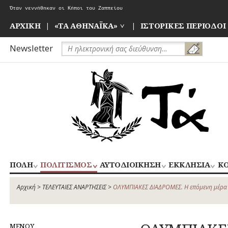
Skip
Όταν γεννήθηκαν οι Κήποι του Ζαππείου
to
content
ΑΡΧΙΚΗ
«ΤΑ ΑΘΗΝΑΪΚΑ»
ΙΣΤΟΡΙΚΕΣ ΠΕΡΙΟΔΟΙ
Newsletter
ΠΟΛΗ
ΠΟΛΙΤΙΣΜΟΣ
ΑΥΤΟΔΙΟΙΚΗΣΗ
ΕΚΚΛΗΣΙΑ
ΚΟ
ΚΕΝΤΡΙΚΟΣ
ΝΑΟΙ
ΑΝ
ΑΠΟΧΕΤΕΥΣΗ
ΑΘΛΗΤΙΣΜΟΣ
ΤΟΜΕΑΣ
–
ΙΣ
Αρχική
>
ΤΕΛΕΥΤΑΙΕΣ ΑΝΑΡΤΗΣΕΙΣ
>
ΟΛΥΜΠΙΑΚΕΣ ΔΙΑΔΡΟΜΕΣ. Η επόμενη μέρα
ΑΡΧΙΤΕΚΤΟΝΙΚΗ
ΓΛΥΠΤΙΚΗ
ΑΘΗΝΩΝ
ΜΟΝΕΣ
ΔΡΟΜΟΙ
ΖΩΓΡΑΦΙΚΗ
ΑΣ
ΝΟΤΙΟΣ
ΕΝΟΡΙΕΣ
ΕΚΠΑΙΔΕΥΣΗ
ΘΕΑΤΡΟ
ΤΟΜΕΑΣ
ΜΕΝΟΥ
ΕΞΟΧΕΣ-
ΚΙΝΗΜΑΤΟΓΡΑΦΟΣ