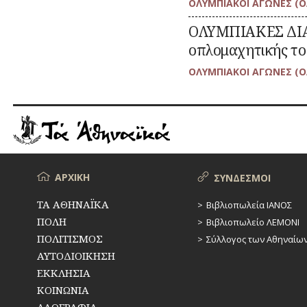
ΟΛΥΜΠΙΑΚΟΙ ΑΓΩΝΕΣ (
ναυτικοί
αγώνες
:
Μεταβείτε
ΟΛΥΜΠΙΑΚΕΣ ΔΙΑΔ
ΟΛΥΜΠΙΑΚΕΣ
στο
ΔΙΑΔΡΟΜΕΣ.
άρθρο
οπλομαχητικής το
Αγώνες
σκοπευτικοί
ΟΛΥΜΠΙΑΚΟΙ ΑΓΩΝΕΣ (
και
οπλομαχητικής
το
1896
Μενού
ΑΡΧΙΚΗ
ΣΥΝΔΕΣΜΟΙ
ΤΑ ΑΘΗΝΑΪΚΑ
Βιβλιοπωλεία ΙΑΝΟΣ
ΠΟΛΗ
Βιβλιοπωλείο ΛΕΜΟΝΙ
ΠΟΛΙΤΙΣΜΟΣ
Σύλλογος των Αθηναίω
ΑΥΤΟΔΙΟΙΚΗΣΗ
ΕΚΚΛΗΣΙΑ
ΚΟΙΝΩΝΙΑ
ΛΑΟΓΡΑΦΙΑ