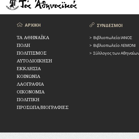
ΡΕΜΑΤΑ
ΠΑΡΑΓΟΝΤΕΣ
ΑΘΛΗΤΙΣΜΟΥ
ΣΥΓΚΟΙΝΩΝΙΕΣ
ΠΕΡΙΗΓΗΤΕΣ
Μενού
ΑΡΧΙΚΗ
ΣΥΝΔΕΣΜΟΙ
ΣΥΛΛΟΓΟΙ-
ΣΩΜΑΤΕΙΑ
ΠΟΛΙΤΙΚΟΙ
ΤΑ ΑΘΗΝΑΪΚΑ
Βιβλιοπωλεία ΙΑΝΟΣ
ΠΟΛΗ
Βιβλιοπωλείο ΛΕΜΟΝΙ
ΣΦΑΓΕΙΑ
ΣΥΓΓΡΑΦΕΙΣ
–
ΠΟΛΙΤΙΣΜΟΣ
Σύλλογος των Αθηναίω
ΠΟΙΗΤΕΣ
ΣΧΕΔΙΟ
ΑΥΤΟΔΙΟΙΚΗΣΗ
ΠΟΛΗΣ
ΕΚΚΛΗΣΙΑ
ΦΙΛΕΛΛΗΝΕΣ
ΚΟΙΝΩΝΙΑ
ΤΕΧΝΟΛΟΓΙΑ
ΛΑΟΓΡΑΦΙΑ
ΤΗΛΕΠΙΚΟΙΝΩΝΙΕΣ
ΟΙΚΟΝΟΜΙΑ
ΠΟΛΙΤΙΚΗ
ΤΟΠΟΓΡΑΦΙΑ
ΠΡΟΣΩΠΑ/ΒΙΟΓΡΑΦΙΕΣ
ΤΟΠΩΝΥΜΙΑ
ΤΡΟΧΑΙΑ-
ΚΥΚΛΟΦΟΡΙΑ