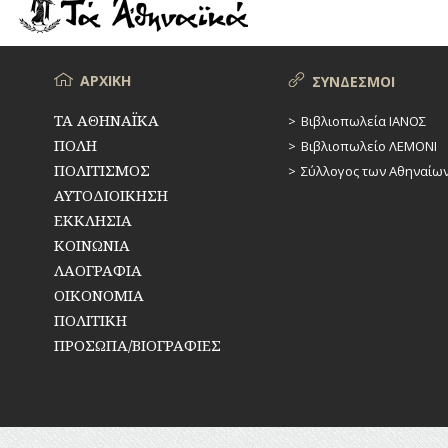
ΡΕΜΑΤΑ
ΠΑΡΑΓΟΝΤΕΣ
ΑΘΛΗΤΙΣΜΟΥ
ΣΥΓΚΟΙΝΩΝΙΕΣ
ΠΕΡΙΗΓΗΤΕΣ
Μενού
ΑΡΧΙΚΗ
ΣΥΝΔΕΣΜΟΙ
ΣΥΛΛΟΓΟΙ-
ΣΩΜΑΤΕΙΑ
ΠΟΛΙΤΙΚΟΙ
ΤΑ ΑΘΗΝΑΪΚΑ
Βιβλιοπωλεία ΙΑΝΟΣ
ΠΟΛΗ
Βιβλιοπωλείο ΛΕΜΟΝΙ
ΣΦΑΓΕΙΑ
ΣΥΓΓΡΑΦΕΙΣ
–
ΠΟΛΙΤΙΣΜΟΣ
Σύλλογος των Αθηναίω
ΠΟΙΗΤΕΣ
ΣΧΕΔΙΟ
ΑΥΤΟΔΙΟΙΚΗΣΗ
ΠΟΛΗΣ
ΕΚΚΛΗΣΙΑ
ΦΙΛΕΛΛΗΝΕΣ
ΚΟΙΝΩΝΙΑ
ΤΕΧΝΟΛΟΓΙΑ
ΛΑΟΓΡΑΦΙΑ
ΤΗΛΕΠΙΚΟΙΝΩΝΙΕΣ
ΟΙΚΟΝΟΜΙΑ
ΠΟΛΙΤΙΚΗ
ΤΟΠΟΓΡΑΦΙΑ
ΠΡΟΣΩΠΑ/ΒΙΟΓΡΑΦΙΕΣ
ΤΟΠΩΝΥΜΙΑ
ΤΡΟΧΑΙΑ-
ΚΥΚΛΟΦΟΡΙΑ