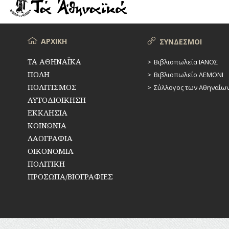
ΡΕΜΑΤΑ
ΠΑΡΑΓΟΝΤΕΣ
ΑΘΛΗΤΙΣΜΟΥ
ΣΥΓΚΟΙΝΩΝΙΕΣ
ΠΕΡΙΗΓΗΤΕΣ
Μενού
ΑΡΧΙΚΗ
ΣΥΝΔΕΣΜΟΙ
ΣΥΛΛΟΓΟΙ-
ΣΩΜΑΤΕΙΑ
ΠΟΛΙΤΙΚΟΙ
ΤΑ ΑΘΗΝΑΪΚΑ
Βιβλιοπωλεία ΙΑΝΟΣ
ΠΟΛΗ
Βιβλιοπωλείο ΛΕΜΟΝΙ
ΣΦΑΓΕΙΑ
ΣΥΓΓΡΑΦΕΙΣ
–
ΠΟΛΙΤΙΣΜΟΣ
Σύλλογος των Αθηναίω
ΠΟΙΗΤΕΣ
ΣΧΕΔΙΟ
ΑΥΤΟΔΙΟΙΚΗΣΗ
ΠΟΛΗΣ
ΕΚΚΛΗΣΙΑ
ΦΙΛΕΛΛΗΝΕΣ
ΚΟΙΝΩΝΙΑ
ΤΕΧΝΟΛΟΓΙΑ
ΛΑΟΓΡΑΦΙΑ
ΤΗΛΕΠΙΚΟΙΝΩΝΙΕΣ
ΟΙΚΟΝΟΜΙΑ
ΠΟΛΙΤΙΚΗ
ΤΟΠΟΓΡΑΦΙΑ
ΠΡΟΣΩΠΑ/ΒΙΟΓΡΑΦΙΕΣ
ΤΟΠΩΝΥΜΙΑ
ΤΡΟΧΑΙΑ-
ΚΥΚΛΟΦΟΡΙΑ