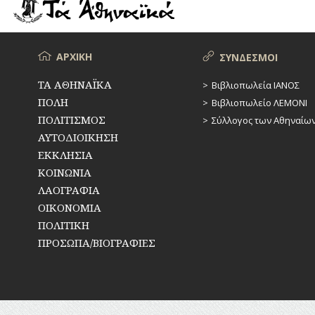
ΡΕΜΑΤΑ
ΠΑΡΑΓΟΝΤΕΣ
ΑΘΛΗΤΙΣΜΟΥ
ΣΥΓΚΟΙΝΩΝΙΕΣ
ΠΕΡΙΗΓΗΤΕΣ
Μενού
ΑΡΧΙΚΗ
ΣΥΝΔΕΣΜΟΙ
ΣΥΛΛΟΓΟΙ-
ΣΩΜΑΤΕΙΑ
ΠΟΛΙΤΙΚΟΙ
ΤΑ ΑΘΗΝΑΪΚΑ
Βιβλιοπωλεία ΙΑΝΟΣ
ΠΟΛΗ
Βιβλιοπωλείο ΛΕΜΟΝΙ
ΣΦΑΓΕΙΑ
ΣΥΓΓΡΑΦΕΙΣ
–
ΠΟΛΙΤΙΣΜΟΣ
Σύλλογος των Αθηναίω
ΠΟΙΗΤΕΣ
ΣΧΕΔΙΟ
ΑΥΤΟΔΙΟΙΚΗΣΗ
ΠΟΛΗΣ
ΕΚΚΛΗΣΙΑ
ΦΙΛΕΛΛΗΝΕΣ
ΚΟΙΝΩΝΙΑ
ΤΕΧΝΟΛΟΓΙΑ
ΛΑΟΓΡΑΦΙΑ
ΤΗΛΕΠΙΚΟΙΝΩΝΙΕΣ
ΟΙΚΟΝΟΜΙΑ
ΠΟΛΙΤΙΚΗ
ΤΟΠΟΓΡΑΦΙΑ
ΠΡΟΣΩΠΑ/ΒΙΟΓΡΑΦΙΕΣ
ΤΟΠΩΝΥΜΙΑ
ΤΡΟΧΑΙΑ-
ΚΥΚΛΟΦΟΡΙΑ