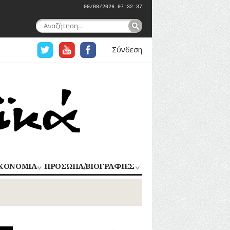
09/08/2026 07:32:37
Αναζήτηση
για:
Σύνδεση
ΚΟΝΟΜΙΑ
ΠΡΟΣΩΠΑ/ΒΙΟΓΡΑΦΙΕΣ
ΟΜΗΧΑΝΙΑ
ΑΓΩΝΙΣΤΕΣ
ΑΘΛΗΤΕΣ
ΠΟΡΙΟ
Σ
ΑΡΧΙΤΕΚΤΟΝΕΣ
ΑΓΓΕΛΜΑΤΑ
ΔΗΜΟΣΙΟΓΡΑΦΟΙ
ΕΚΚΛΗΣΙΑΣΤΙΚΟΙ