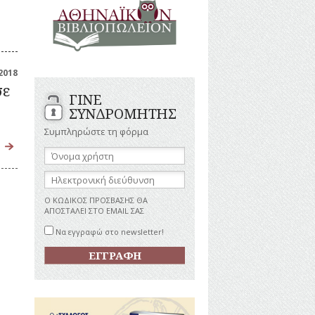
ΑΝΔΡΕΣ
ΙΓΡΑΦΕΣ
ΕΛΛΗΝΙΚΕΣ
ΠΡΟΣΩΠΙΚΟΤΗΤΕΣ
ΤΑΣΤΗΜΑΤΑ
ΕΠΙΧΕΙΡΗΜΑΤΙΕΣ
ΕΥΕΡΓΕΤΕΣ
ΥΤΙΛΙΑ
2018
ΗΘΟΠΟΙΟΙ
σε
ΓΙΝΕ
ΚΑΛΛΙΤΕΧΝΕΣ
ΚΟΝΟΜΙΚΗ
ΣΥΝΔΡΟΜΗΤΗΣ
ΩΗ
ΞΕΝΕΣ
ΠΡΟΣΩΠΙΚΟΤΗΤΕΣ
Συμπληρώστε τη φόρμα
ΥΡΙΣΜΟΣ
ΠΑΡΑΓΟΝΤΕΣ
Όνομα
ΑΘΛΗΤΙΣΜΟΥ
χρήστη:
ΠΕΡΙΗΓΗΤΕΣ
ΑΠΕΖΕΣ
Ηλεκτρονική
διεύθυνση:
ΠΟΛΙΤΙΚΟΙ
Ο ΚΩΔΙΚΟΣ ΠΡΟΣΒΑΣΗΣ ΘΑ
ΣΥΓΓΡΑΦΕΙΣ
ΑΠΟΣΤΑΛΕΙ ΣΤΟ EMAIL ΣΑΣ
–
ΠΟΙΗΤΕΣ
Να εγγραφώ στο newsletter!
ΦΙΛΕΛΛΗΝΕΣ