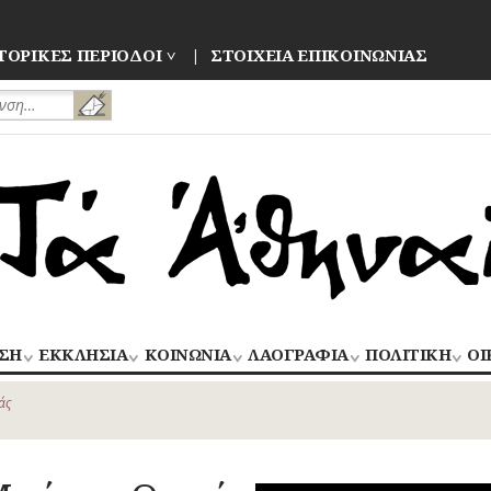
ΤΟΡΙΚΕΣ ΠΕΡΙΟΔΟΙ
ΣΤΟΙΧΕΙΑ ΕΠΙΚΟΙΝΩΝΙΑΣ
ΣΗ
ΕΚΚΛΗΣΙΑ
ΚΟΙΝΩΝΙΑ
ΛΑΟΓΡΑΦΙΑ
ΠΟΛΙΤΙΚΗ
ΟΙ
ΝΑΟΙ
ΑΝΘΡΩΠΙΝΕΣ
ΛΑΙΚΗ
ΕΚΛΟΓΕΣ
ΒΙ
–
ΙΣΤΟΡΙΕΣ
ΔΗΜΙΟΥΡΓΙΑ
–
άς
ΜΟΝΕΣ
ΕΜ
Οίκος – Αυλή
ΕΠΑΝΑΣΤΑΣΕΙ
ΑΣΤΥΝΟΜΙΑ
Τροφές – Ποτά
ΕΝΟΡΙΕΣ
ΕΠ
Ενδυμασία –
ΚΙΝΗΜΑΤΑ