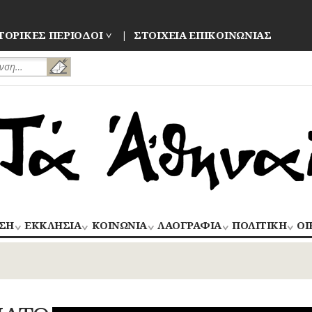
ΤΟΡΙΚΕΣ ΠΕΡΙΟΔΟΙ
ΣΤΟΙΧΕΙΑ ΕΠΙΚΟΙΝΩΝΙΑΣ
ΣΗ
ΕΚΚΛΗΣΙΑ
ΚΟΙΝΩΝΙΑ
ΛΑΟΓΡΑΦΙΑ
ΠΟΛΙΤΙΚΗ
ΟΙ
ΝΑΟΙ
ΑΝΘΡΩΠΙΝΕΣ
ΛΑΙΚΗ
ΕΚΛΟΓΕΣ
ΒΙ
–
ΙΣΤΟΡΙΕΣ
ΔΗΜΙΟΥΡΓΙΑ
–
ΜΟΝΕΣ
ΕΜ
Οίκος – Αυλή
ΕΠΑΝΑΣΤΑΣΕΙ
ΑΣΤΥΝΟΜΙΑ
Τροφές – Ποτά
ΕΝΟΡΙΕΣ
ΕΠ
Ενδυμασία –
ΚΙΝΗΜΑΤΑ