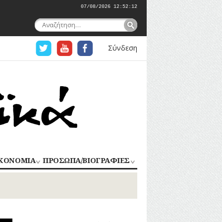
07/08/2026 12:52:13
Αναζήτηση
για:
Σύνδεση
ΚΟΝΟΜΙΑ
ΠΡΟΣΩΠΑ/ΒΙΟΓΡΑΦΙΕΣ
ΟΜΗΧΑΝΙΑ
ΑΓΩΝΙΣΤΕΣ
ΑΘΛΗΤΕΣ
ΠΟΡΙΟ
Σ
ΑΡΧΙΤΕΚΤΟΝΕΣ
ΑΓΓΕΛΜΑΤΑ
ΔΗΜΟΣΙΟΓΡΑΦΟΙ
ΕΚΚΛΗΣΙΑΣΤΙΚΟΙ