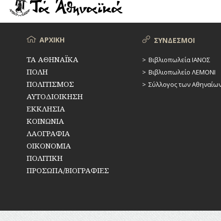
ΡΕΜΑΤΑ
ΠΑΡΑΓΟΝΤΕΣ
ΑΘΛΗΤΙΣΜΟΥ
ΣΥΓΚΟΙΝΩΝΙΕΣ
ΠΕΡΙΗΓΗΤΕΣ
Μενού
ΑΡΧΙΚΗ
ΣΥΝΔΕΣΜΟΙ
ΣΥΛΛΟΓΟΙ-
ΣΩΜΑΤΕΙΑ
ΠΟΛΙΤΙΚΟΙ
ΤΑ ΑΘΗΝΑΪΚΑ
Βιβλιοπωλεία ΙΑΝΟΣ
ΠΟΛΗ
Βιβλιοπωλείο ΛΕΜΟΝΙ
ΣΦΑΓΕΙΑ
ΣΥΓΓΡΑΦΕΙΣ
–
ΠΟΛΙΤΙΣΜΟΣ
Σύλλογος των Αθηναίω
ΠΟΙΗΤΕΣ
ΣΧΕΔΙΟ
ΑΥΤΟΔΙΟΙΚΗΣΗ
ΠΟΛΗΣ
ΕΚΚΛΗΣΙΑ
ΦΙΛΕΛΛΗΝΕΣ
ΚΟΙΝΩΝΙΑ
ΤΕΧΝΟΛΟΓΙΑ
ΛΑΟΓΡΑΦΙΑ
ΤΗΛΕΠΙΚΟΙΝΩΝΙΕΣ
ΟΙΚΟΝΟΜΙΑ
ΠΟΛΙΤΙΚΗ
ΤΟΠΟΓΡΑΦΙΑ
ΠΡΟΣΩΠΑ/ΒΙΟΓΡΑΦΙΕΣ
ΤΟΠΩΝΥΜΙΑ
ΤΡΟΧΑΙΑ-
ΚΥΚΛΟΦΟΡΙΑ