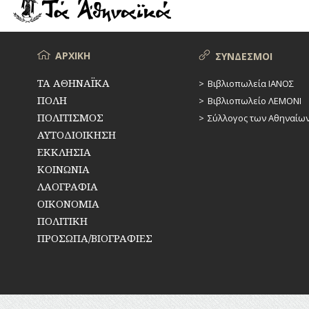
ΡΕΜΑΤΑ
ΠΑΡΑΓΟΝΤΕΣ
ΑΘΛΗΤΙΣΜΟΥ
ΣΥΓΚΟΙΝΩΝΙΕΣ
ΠΕΡΙΗΓΗΤΕΣ
Μενού
ΑΡΧΙΚΗ
ΣΥΝΔΕΣΜΟΙ
ΣΥΛΛΟΓΟΙ-
ΣΩΜΑΤΕΙΑ
ΠΟΛΙΤΙΚΟΙ
ΤΑ ΑΘΗΝΑΪΚΑ
Βιβλιοπωλεία ΙΑΝΟΣ
ΠΟΛΗ
Βιβλιοπωλείο ΛΕΜΟΝΙ
ΣΦΑΓΕΙΑ
ΣΥΓΓΡΑΦΕΙΣ
–
ΠΟΛΙΤΙΣΜΟΣ
Σύλλογος των Αθηναίω
ΠΟΙΗΤΕΣ
ΣΧΕΔΙΟ
ΑΥΤΟΔΙΟΙΚΗΣΗ
ΠΟΛΗΣ
ΕΚΚΛΗΣΙΑ
ΦΙΛΕΛΛΗΝΕΣ
ΚΟΙΝΩΝΙΑ
ΤΕΧΝΟΛΟΓΙΑ
ΛΑΟΓΡΑΦΙΑ
ΤΗΛΕΠΙΚΟΙΝΩΝΙΕΣ
ΟΙΚΟΝΟΜΙΑ
ΠΟΛΙΤΙΚΗ
ΤΟΠΟΓΡΑΦΙΑ
ΠΡΟΣΩΠΑ/ΒΙΟΓΡΑΦΙΕΣ
ΤΟΠΩΝΥΜΙΑ
ΤΡΟΧΑΙΑ-
ΚΥΚΛΟΦΟΡΙΑ