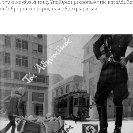
ι την οικογένειά τους. Υπαίθριοι μικροπωλητές καταλάμβ
 πεζοδρόμια και μέρος των οδοστρωμάτων.