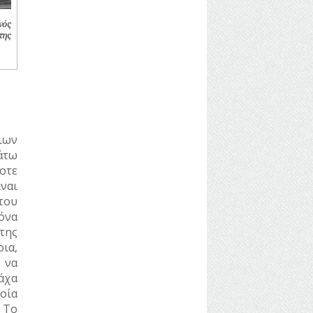
νός
της
ιων
άτω
οτε
ναι
του
όνα
της
ρια,
 να
άχα
οία
 Το