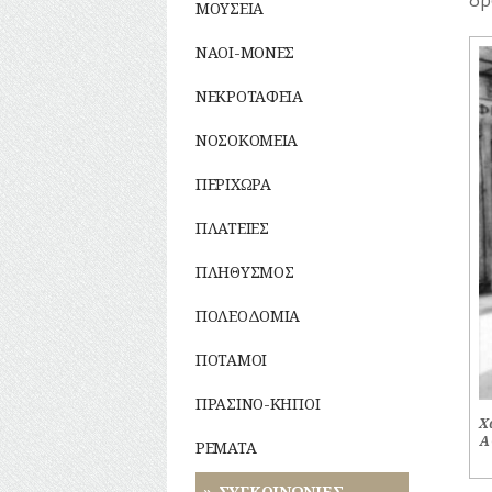
δρ
ΣΥΛΛΟΓΟΙ-
ΜΟΥΣΕΙΑ
ΣΩΜΑΤΕΙΑ
ΣΦΑΓΕΙΑ
ΝΑΟΙ-ΜΟΝΕΣ
ΣΧΕΔΙΟ ΠΟΛΗΣ
ΝΕΚΡΟΤΑΦΕΙΑ
ΤΕΧΝΟΛΟΓΙΑ
ΤΗΛΕΠΙΚΟΙΝΩΝΙΕΣ
ΝΟΣΟΚΟΜΕΙΑ
ΤΟΠΟΓΡΑΦΙΑ
ΤΟΠΩΝΥΜΙΑ
ΠΕΡΙΧΩΡΑ
ΤΡΟΧΑΙΑ-
ΚΥΚΛΟΦΟΡΙΑ
ΠΛΑΤΕΙΕΣ
ΥΔΡΕΥΣΗ
ΥΠΟΝΟΜΟΙ
ΠΛΗΘΥΣΜΟΣ
ΦΥΛΑΚΕΣ
ΠΟΛΕΟΔΟΜΙΑ
ΦΩΤΙΣΜΟΣ
ΧΑΡΤΕΣ
ΠΟΤΑΜΟΙ
ΨΥΧΑΓΩΓΙΑ
ΠΡΑΣΙΝΟ-ΚΗΠΟΙ
Χ
Α
ΡΕΜΑΤΑ
ΣΥΓΚΟΙΝΩΝΙΕΣ