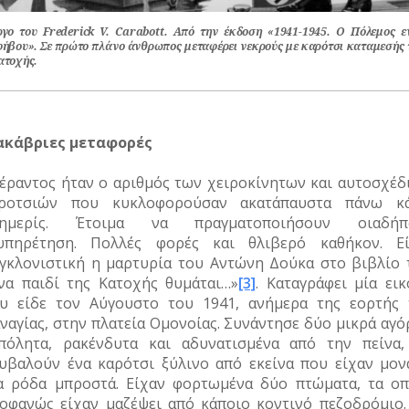
ργο του Frederick V. Carabott. Aπό την έκδοση «1941-1945. Ο Πόλεμος ε
φήβου». Σε πρώτο πλάνο άνθρωπος μεταφέρει νεκρούς με καρότσι καταμεσής 
ατοχής.
κάβριες μεταφορές
έραντος ήταν ο αριθμός των χειροκίνητων και αυτοσχέδ
ροτσιών που κυκλοφορούσαν ακατάπαυστα πάνω κ
λημερίς. Έτοιμα να πραγματοποιήσουν οιαδήπ
υπηρέτηση. Πολλές φορές και θλιβερό καθήκον. Εί
γκλονιστική η μαρτυρία του Αντώνη Δούκα στο βιβλίο 
να παιδί της Κατοχής θυμάται…»
[3]
. Καταγράφει μία εικ
υ είδε τον Αύγουστο του 1941, ανήμερα της εορτής 
ναγίας, στην πλατεία Ομονοίας. Συνάντησε δύο μικρά αγό
πόλητα, ρακένδυτα και αδυνατισμένα από την πείνα,
υβαλούν ένα καρότσι ξύλινο από εκείνα που είχαν μον
α ρόδα μπροστά. Είχαν φορτωμένα δύο πτώματα, τα οπ
οφανώς είχαν μαζέψει από κάποιο κοντινό πεζοδρόμιο.