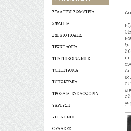
ΣΥΛΛΟΓΟΙ-ΣΩΜΑΤΕΙΑ
Αυ
ΣΦΑΓΕΙΑ
Εξ
θέ
ΣΧΕΔΙΟ ΠΟΛΗΣ
κά
ξε
ΤΕΧΝΟΛΟΓΙΑ
δύ
υπ
ΤΗΛΕΠΙΚΟΙΝΩΝΙΕΣ
αν
ΤΟΠΟΓΡΑΦΙΑ
Δε
έξ
ΤΟΠΩΝΥΜΙΑ
αυ
έπ
ΤΡΟΧΑΙΑ-ΚΥΚΛΟΦΟΡΙΑ
οδ
γε
ΥΔΡΕΥΣΗ
ΥΠΟΝΟΜΟΙ
ΦΥΛΑΚΕΣ