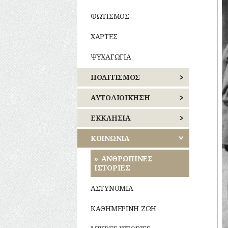
ΦΩΤΙΣΜΟΣ
ΧΑΡΤΕΣ
ΨΥΧΑΓΩΓΙΑ
ΠΟΛΙΤΙΣΜΟΣ
ΑΘΛΗΤΙΣΜΟΣ
ΑΥΤΟΔΙΟΙΚΗΣΗ
ΓΛΥΠΤΙΚΗ
ΚΕΝΤΡΙΚΟΣ
ΕΚΚΛΗΣΙΑ
ΤΟΜΕΑΣ
ΑΘΗΝΩΝ
ΖΩΓΡΑΦΙΚΗ
ΝΑΟΙ
ΚΟΙΝΩΝΙΑ
–
ΝΟΤΙΟΣ
ΜΟΝΕΣ
ΘΕΑΤΡΟ
ΑΝΘΡΩΠΙΝΕΣ
ΤΟΜΕΑΣ
ΙΣΤΟΡΙΕΣ
ΑΘΗΝΩΝ
ΕΝΟΡΙΕΣ
ΚΙΝΗΜΑΤΟΓΡΑΦΟΣ
ΑΣΤΥΝΟΜΙΑ
ΑΝΑΤΟΛΙΚΗΣ
ΕΟΡΤΕΣ
ΚΟΜΙΚΣ
ΑΤΤΙΚΗΣ
–
ΚΑΘΗΜΕΡΙΝΗ ΖΩΗ
ΣΚΙΤΣΑ
ΞΩΚΚΛΗΣΙΑ
ΔΥΤΙΚΗΣ
(ΓΕΛΟΙΟΓΡΑΦΙΕΣ)