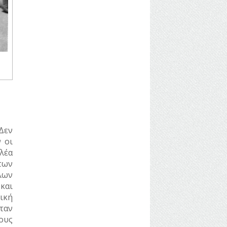
Δεν
 οι
λέα
των
λων
και
ρική
ταν
ους