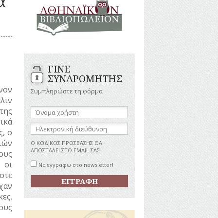
α
ΑΝΔΡΕΣ
ΙΓΡΑΦΕΣ
ΕΛΛΗΝΙΚΕΣ
ΠΡΟΣΩΠΙΚΟΤΗΤΕΣ
ΤΑΣΤΗΜΑΤΑ
ΕΠΙΧΕΙΡΗΜΑΤΙΕΣ
ΕΥΕΡΓΕΤΕΣ
ΥΤΙΛΙΑ
ΗΘΟΠΟΙΟΙ
ΓΙΝΕ
ΚΑΛΛΙΤΕΧΝΕΣ
ΚΟΝΟΜΙΚΗ
ΣΥΝΔΡΟΜΗΤΗΣ
ΩΗ
ΞΕΝΕΣ
νον
ΠΡΟΣΩΠΙΚΟΤΗΤΕΣ
Συμπληρώστε τη φόρμα
λιν
ΥΡΙΣΜΟΣ
ΠΑΡΑΓΟΝΤΕΣ
ΑΘΛΗΤΙΣΜΟΥ
Όνομα
της
χρήστη:
ΠΕΡΙΗΓΗΤΕΣ
ΑΠΕΖΕΣ
τικά
Ηλεκτρονική
ΠΟΛΙΤΙΚΟΙ
ς, ο
διεύθυνση:
ΣΥΓΓΡΑΦΕΙΣ
ιών
Ο ΚΩΔΙΚΟΣ ΠΡΟΣΒΑΣΗΣ ΘΑ
–
ΑΠΟΣΤΑΛΕΙ ΣΤΟ EMAIL ΣΑΣ
ους
ΠΟΙΗΤΕΣ
 οι
Να εγγραφώ στο newsletter!
ΦΙΛΕΛΛΗΝΕΣ
οτε
χαν
κες.
ους