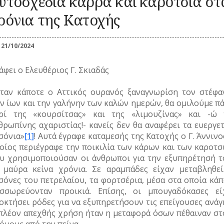
υτοσχέδια κάρρα και καρότσια στ
Καλλωπισμός
ΚΑΘΗΜΕΡΙΝΗ
ΕΟΡΤΕΣ
ΖΩΗ
ΕΠ
Λαϊκές τέχνες
ΠΕΡΙΣΤΑΤΙΚΑ
ρόνια της Κατοχής
ΞΩΚΚΛΗΣΙΑ
ΜΙΚΡΕΣ
ΚΑ
ΣΗΜΑΝΤΙΚΑ
ΠΝΕΥΜΑΤΙΚΟΣ
ΚΟΙΝΩΝΙΚΟΣ
ΙΣΤΟΡΙΕΣ
ΓΕΓΟΝΟΤΑ
ΒΙΟΣ
ΒΙΟΣ
21/10/2024
ΠΑΝΗΓΥΡΙΑ
ΝΑ
Λατρεία
Καθημερινά
ΝΑΡΚΩΤΙΚΑ
έθιμα
Θρησκευτική ζωή
άφει ο Ελευθέριος Γ. Σκιαδάς
ΟΙ
Παιχνίδια
Δημώδης
ΤΥΠΟΙ
Ζ
μετεωρολογία
Σχολική ζωή
(ΦΥΣΙΟΓΝΩΜΙΕΣ)
ταν κάποτε ο Αττικός ουρανός ξαναγνωρίση τον στέφα
Φυτά
ν ίων και την γαλήνην των καλών ημερών, θα ομιλούμε πά
ΤΟ
Ζώα
ΤΥΠΟΣ
ρί της «κουρσίτσας» και της «λιμουζίνας» και -ώ 
Μύθοι
ΤΡ
θρωπίνης αχαριστίας!- κανείς δεν θα αναφέρει τα ευεργε
Παραδόσεις
σόνια»
[1]
! Αυτά έγραφε καταμεσής της Κατοχής ο Γ. Άννινο
Παροιμίες
οίος περιέγραφε την ποικιλία των κάρων και των καροτσ
Αινίγματα
υ χρησιμοποιούσαν οι άνθρωποι για την εξυπηρέτησή τ
 μαύρα κείνα χρόνια. Σε αραμπάδες είχαν μεταβληθεί
σόνες του πετρελαίου, τα φορτσέρια, μέσα στα οποία κάπ
σσωρεύονταν προικιά. Επίσης, οι μπουγαδόκασες εί
οκτήσει ρόδες για να εξυπηρετήσουν τις επείγουσες ανάγ
πλέον απεχθής χρήση ήταν η μεταφορά όσων πέθαιναν στ