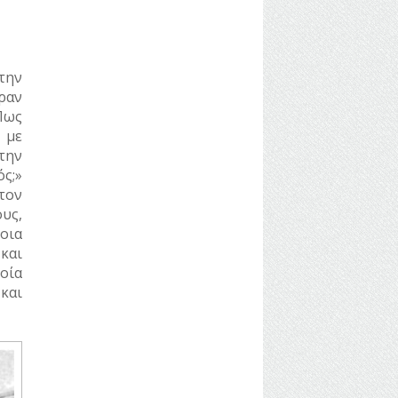
την
εραν
Πως
 με
στην
ς;»
τον
υς,
οια
και
οία
και