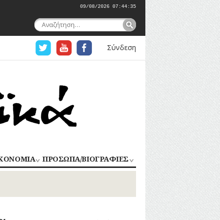
09/08/2026 07:44:36
Αναζήτηση
για:
Σύνδεση
ΚΟΝΟΜΙΑ
ΠΡΟΣΩΠΑ/ΒΙΟΓΡΑΦΙΕΣ
ΟΜΗΧΑΝΙΑ
ΑΓΩΝΙΣΤΕΣ
ΑΘΛΗΤΕΣ
ΠΟΡΙΟ
Σ
ΑΡΧΙΤΕΚΤΟΝΕΣ
ΑΓΓΕΛΜΑΤΑ
ΔΗΜΟΣΙΟΓΡΑΦΟΙ
ΕΚΚΛΗΣΙΑΣΤΙΚΟΙ