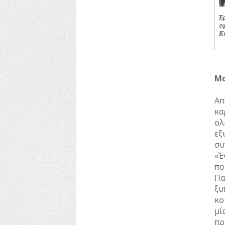
Έ
ΠΟΛΙΤΙΚΟΙ
ε
Κ
ΣΥΓΓΡΑΦΕΙΣ
–
ΠΟΙΗΤΕΣ
ΦΙΛΕΛΛΗΝΕΣ
Μα
Απ
κα
ο
εξ
συ
«Έ
πο
Πα
ξυ
κο
μί
πρ