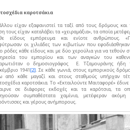
τοσχέδια καροτσάκια
άλλου είχαν εξαφανιστεί τα ταξί από τους δρόμους και 
ση τους είχαν καταλάβει τα «χειραμάξια», τα οποία μετέφ
θε είδους εμπόρευμα και ενίοτε ανθρώπους. «
φύτρωσαν οι χιλιάδες των κιβωτίων που εφοδιάσθηκαν
ο ρόδες κάθε είδους και με δύο χερούλια για να τεθούν 
ηρεσία του εμπορίου και των αναγκών του καθενό
αρωτιόταν ο δημοσιογράφος Ε. Τζαμουράνης ήδη 
κέμβριο 1941
[2]
. Σε κάθε γωνιά, στους εμπορικούς δρόμο
ω από κάθε μαγαζί και στους σταθμούς υπήρχαν τέτ
τοσχέδια καροτσάκια. Το «Εκταιλούντε Μαιταφορέ» έδινε 
αιρνε σε διάφορες εκδοχές και τα καρότσια, τα οπ
ηγούσαν συμπαθέστατα χαμίνια, μετέφεραν ακόμη 
ρόντισσες και γέρους ανήμπορους.