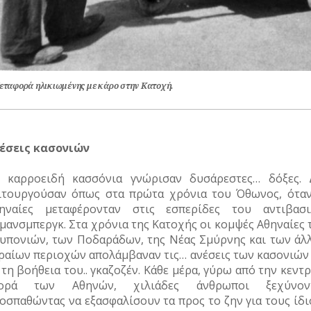
εταφορά ηλικιωμένης με κάρο στην Κατοχή.
έσεις κασονιών
 καρροειδή κασσόνια γνώρισαν δυσάρεστες… δόξες. 
ιτουργούσαν όπως στα πρώτα χρόνια του Όθωνος, όταν
ηναίες μεταφέρονταν στις εσπερίδες του αντιβασι
μανσμπεργκ. Στα χρόνια της Κατοχής οι κομψές Αθηναίες 
υπονιών, των Ποδαράδων, της Νέας Σμύρνης και των άλ
ραίων περιοχών απολάμβαναν τις… ανέσεις των κασονιών 
 τη βοήθεια του.. γκαζοζέν. Κάθε μέρα, γύρω από την κεντ
γορά των Αθηνών, χιλιάδες άνθρωποι ξεχύνον
οσπαθώντας να εξασφαλίσουν τα προς το ζην για τους ίδι