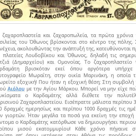
 ζαχαροπλαστεία και ζαχαροπωλεία, τα πρώτα χρόνια 
σιλείας του Όθωνος βρίσκονται στο κέντρο της πόλης. 
νέχεια, ακολουθώντας την ανάπτυξή της, κατευθύνονται π
ς πλατείες Λουδοβίκου και Όθωνος, δηλαδή τις σημερι
τζιά (Δημαρχείου) και Ομονοίας. Το ζαχαροπλαστείο 
ρδαμάτη βρισκόταν εκεί όπου αργότερα υπήρχε
τογραφείο Μωραΐτη, στην οικία Μαρινάκη, η οποία τ
ωρείτο εξοχική! Που ήταν η εξοχική θέση; Στη συμβολή 
δού
Αιόλου
με την Αγίου Μάρκου. Μπορεί να μην είχε πο
υκίσματα ο Καρδαμάτης αλλά διέθετε την πολυτέλ
ρισινού Ζαχαροπλαστείου. Εισέπραττε μάλιστα περίπου 3
0 δραχμές ημερησίως και περίπου 1000 δραχμές τις ημέ
ν γιορτών. Ήταν μεγάλα τα ποσά για εκείνη την εποχή 
ντομα ο Καρδαμάτης κατόρθωσε να δημιουργήσει περιου
ρίπου μισού εκατομμυρίου! Κάθε χρόνο πήγαινε σ
ρώπη απ’ όπου μετέφερε στην Αθήνα τις προόδους 