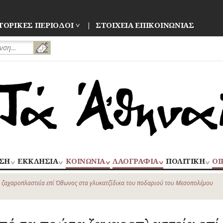
ΤΟΡΙΚΕΣ ΠΕΡΙΟΔΟΙ
ΣΤΟΙΧΕΙΑ ΕΠΙΚΟΙΝΩΝΙΑΣ
ΣΗ
ΕΚΚΛΗΣΙΑ
ΚΟΙΝΩΝΙΑ
ΛΑΟΓΡΑΦΙΑ
ΠΟΛΙΤΙΚΗ
ΟΙ
ΝΑΟΙ
ΑΝΘΡΩΠΙΝΕΣ
ΛΑΙΚΗ
ΕΚΛΟΓΕΣ
ΒΙ
–
ΙΣΤΟΡΙΕΣ
ΔΗΜΙΟΥΡΓΙΑ
–
 ζαχαροπλαστεία επί Όθωνος στα γλυκατζίδικα του ποδαριού του Μεσοπολέμου
ΜΟΝΕΣ
ΕΜ
Οίκος – Αυλή
ΕΠΑΝΑΣΤΑΣΕΙ
ΑΣΤΥΝΟΜΙΑ
Τροφές –
ΕΝΟΡΙΕΣ
ΕΠ
Ποτά
ΚΙΝΗΜΑΤΑ