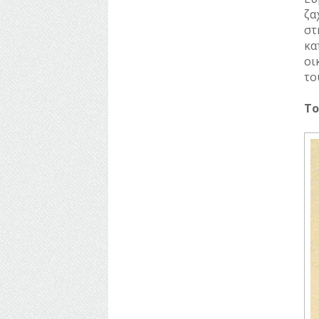
ζα
στ
κα
οι
το
Το