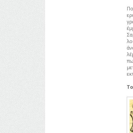
Πο
ΠΑΡΑΓΟΝΤΕΣ
ερ
ΑΘΛΗΤΙΣΜΟΥ
γρ
ΠΕΡΙΗΓΗΤΕΣ
έμ
Σα
ΠΟΛΙΤΙΚΟΙ
λο
άν
ΣΥΓΓΡΑΦΕΙΣ
λέ
–
πω
ΠΟΙΗΤΕΣ
με
εκ
ΦΙΛΕΛΛΗΝΕΣ
Το