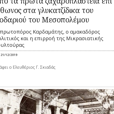
πό τα πρώτα ζαχαροπλαστεία επί
Ενδυμασία –
ΚΑΘΗΜΕΡΙΝΗ
Καλλωπισμός
ΕΟΡΤΕΣ
ΖΩΗ
ΕΠ
ΠΕΡΙΣΤΑΤΙΚΑ
θωνος στα γλυκατζίδικα του
Λαϊκές τέχνες
ΞΩΚΚΛΗΣΙΑ
ΜΙΚΡΕΣ
ΚΑ
οδαριού του Μεσοπολέμου
ΣΗΜΑΝΤΙΚΑ
ΙΣΤΟΡΙΕΣ
ΓΕΓΟΝΟΤΑ
ΠΝΕΥΜΑΤΙΚΟΣ
ΚΟΙΝΩΝΙΚΟΣ
ΠΑΝΗΓΥΡΙΑ
ΝΑ
ΒΙΟΣ
ΒΙΟΣ
ΝΑΡΚΩΤΙΚΑ
 πρωτοπόρος Καρδαμάτης, ο αμακαδόρος
Λατρεία
Καθημερινά
έθιμα
λιτικός και η επιρροή της Μικρασιατικής
ΟΙ
Θρησκευτική ζωή
ΤΥΠΟΙ
Ζ
Παιχνίδια
ουλτούρας
Δημώδης
(ΦΥΣΙΟΓΝΩΜΙΕΣ)
μετεωρολογία
Σχολική ζωή
ΤΟ
Φυτά
21/12/2019
ΤΥΠΟΣ
Ζώα
ΤΡ
Μύθοι
άφει ο Ελευθέριος Γ. Σκιαδάς
Παραδόσεις
Παροιμίες
Αινίγματα