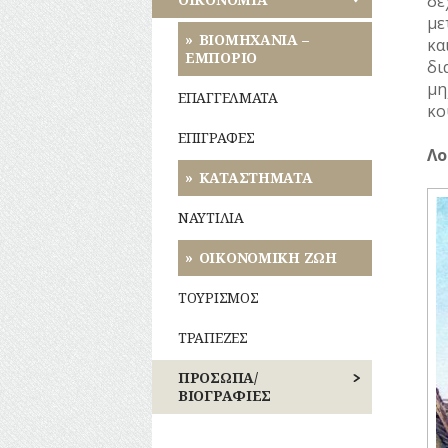
δέ
ΡΕΜΑΤΑ
Δημώδης
Παιχνίδια
με
μετεωρολογία
ΕΠΑΝΑΣΤΑΣΕΙΣ
ΒΙΟΜΗΧΑΝΙΑ –
κα
ΣΥΓΚΟΙΝΩΝΙΕΣ
ΕΜΠΟΡΙΟ
Σχολική
δι
Φυτά
ζωή
ΚΙΝΗΜΑΤΑ
μη
ΣΥΛΛΟΓΟΙ-
ΕΠΑΓΓΕΛΜΑΤΑ
κο
ΣΩΜΑΤΕΙΑ
Ζώα
ΠΕΡΙΣΤΑΤΙΚΑ
ΕΠΙΓΡΑΦΕΣ
ΣΦΑΓΕΙΑ
Λο
Μύθοι
ΣΗΜΑΝΤΙΚΑ
ΓΕΓΟΝΟΤΑ
ΚΑΤΑΣΤΗΜΑΤΑ
ΣΧΕΔΙΟ
Παραδόσεις
ΠΟΛΗΣ
ΝΑΥΤΙΛΙΑ
Παροιμίες
ΤΕΧΝΟΛΟΓΙΑ
ΟΙΚΟΝΟΜΙΚΗ ΖΩΗ
Αινίγματα
ΤΗΛΕΠΙΚΟΙΝΩΝΙΕΣ
ΤΟΥΡΙΣΜΟΣ
ΤΟΠΟΓΡΑΦΙΑ
ΤΡΑΠΕΖΕΣ
ΤΟΠΩΝΥΜΙΑ
ΠΡΟΣΩΠΑ/
ΒΙΟΓΡΑΦΙΕΣ
ΤΡΟΧΑΙΑ-
ΚΥΚΛΟΦΟΡΙΑ
ΑΓΩΝΙΣΤΕΣ