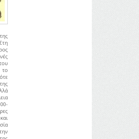
της
Στη
ρος
νές
του
 το
ότε
της
λλά
εια
00-
ρες
και
σία
την
της