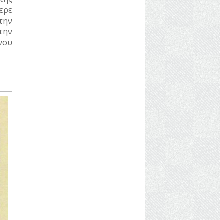
ερε
την
την
νου