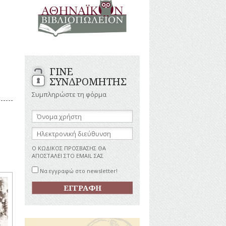
ΑΝΔΡΕΣ
ΙΓΡΑΦΕΣ
ΕΛΛΗΝΙΚΕΣ
ΠΡΟΣΩΠΙΚΟΤΗΤΕΣ
ΤΑΣΤΗΜΑΤΑ
ΕΠΙΧΕΙΡΗΜΑΤΙΕΣ
ΕΥΕΡΓΕΤΕΣ
ΥΤΙΛΙΑ
ΗΘΟΠΟΙΟΙ
ΓΙΝΕ
ΚΑΛΛΙΤΕΧΝΕΣ
ΚΟΝΟΜΙΚΗ
ΣΥΝΔΡΟΜΗΤΗΣ
ΩΗ
ΞΕΝΕΣ
ΠΡΟΣΩΠΙΚΟΤΗΤΕΣ
Συμπληρώστε τη φόρμα
ΥΡΙΣΜΟΣ
ΠΑΡΑΓΟΝΤΕΣ
ΑΘΛΗΤΙΣΜΟΥ
Όνομα
χρήστη:
ΠΕΡΙΗΓΗΤΕΣ
ΑΠΕΖΕΣ
Ηλεκτρονική
ΠΟΛΙΤΙΚΟΙ
διεύθυνση:
ΣΥΓΓΡΑΦΕΙΣ
Ο ΚΩΔΙΚΟΣ ΠΡΟΣΒΑΣΗΣ ΘΑ
–
ΑΠΟΣΤΑΛΕΙ ΣΤΟ EMAIL ΣΑΣ
ΠΟΙΗΤΕΣ
Να εγγραφώ στο newsletter!
ΦΙΛΕΛΛΗΝΕΣ