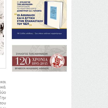
και
υκά.
δύο
Την
που