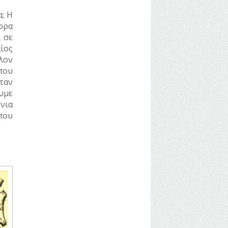
; Η
ορα
 σε
ίος
λον
που
ταν
υμε
νια
που