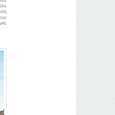
γων
όλο
ολή
ους
μας