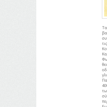
Τα
βα
συ
τι
Κο
Κα
Φω
θε
ο
γλ
Πα
40
τω
σύ
πε
Ευ