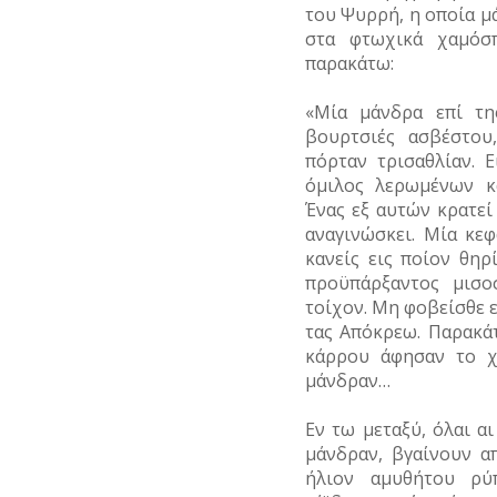
ΤΡΑΠΕΖΕΣ
ΕΠΙΧΕΙΡΗΜΑΤΙΕΣ
του Ψυρρή, η οποία μ
στα φτωχικά χαμόσπ
ΕΥΕΡΓΕΤΕΣ
παρακάτω:
ΗΘΟΠΟΙΟΙ
«Μία μάνδρα επί τη
βουρτσιές ασβέστου
ΚΑΛΛΙΤΕΧΝΕΣ
πόρταν τρισαθλίαν. 
ΞΕΝΕΣ
όμιλος λερωμένων κ
ΠΡΟΣΩΠΙΚΟΤΗΤΕΣ
Ένας εξ αυτών κρατε
αναγινώσκει. Μία κε
ΠΑΡΑΓΟΝΤΕΣ
κανείς εις ποίον θη
ΑΘΛΗΤΙΣΜΟΥ
προϋπάρξαντος μισο
τοίχον. Μη φοβείσθε 
ΠΕΡΙΗΓΗΤΕΣ
τας Απόκρεω. Παρακάτ
κάρρου άφησαν το χ
ΠΟΛΙΤΙΚΟΙ
μάνδραν…
ΣΥΓΓΡΑΦΕΙΣ
–
Εν τω μεταξύ, όλαι αι
ΠΟΙΗΤΕΣ
μάνδραν, βγαίνουν α
ήλιον αμυθήτου ρύπ
ΦΙΛΕΛΛΗΝΕΣ