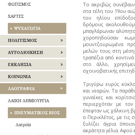
Το ακριβώς συνέβαινε
ΦΩΤΙΣΜΟΣ
στα τέλη του 19ου αιώ
ΧΑΡΤΕΣ
του ηλίου επίδοξο
δρόμους ακολουθούμε
ΨΥΧΑΓΩΓΙΑ
μπαγλάρωναν αλύπητ
χοροπηδούσαν κωμι
ΠΟΛΙΤΙΣΜΟΣ
μουντζουρωμένα πρ
μελών τους στη μέση 
ΑΘΛΗΤΙΣΜΟΣ
ΑΥΤΟΔΙΟΙΚΗΣΗ
τραπέζια από κοντινά
στο άλλο, χρησίμε
ΓΛΥΠΤΙΚΗ
ΚΕΝΤΡΙΚΟΣ
ΕΚΚΛΗΣΙΑ
ΤΟΜΕΑΣ
σχοινοβατικής επιτηδ
ΑΘΗΝΩΝ
ΖΩΓΡΑΦΙΚΗ
ΝΑΟΙ
ΚΟΙΝΩΝΙΑ
–
Τριγύρω ευρύς κύκλο
ΝΟΤΙΟΣ
ΜΟΝΕΣ
ΘΕΑΤΡΟ
ΑΝΘΡΩΠΙΝΕΣ
ΛΑΟΓΡΑΦΙΑ
και νεαρών. Τα παράθ
ΤΟΜΕΑΣ
ΙΣΤΟΡΙΕΣ
γυναίκες και κορίτσι
ΑΘΗΝΩΝ
ΕΝΟΡΙΕΣ
ΚΙΝΗΜΑΤΟΓΡΑΦΟΣ
ΛΑΙΚΗ ΔΗΜΙΟΥΡΓΙΑ
περιερχόταν με τον
ΑΣΤΥΝΟΜΙΑ
ΑΝΑΤΟΛΙΚΗΣ
έπεφταν ως χάλκινη β
ΕΟΡΤΕΣ
ΚΟΜΙΚΣ
ΠΝΕΥΜΑΤΙΚΟΣ ΒΙΟΣ
Οίκος
ΑΤΤΙΚΗΣ
ο Περικλέτος, με τις 
–
ΚΑΘΗΜΕΡΙΝΗ
–
ΣΚΙΤΣΑ
ΞΩΚΚΛΗΣΙΑ
ΖΩΗ
Αυλή
ξυλίζει άγρια όποι
Λατρεία
ΔΥΤΙΚΗΣ
(ΓΕΛΟΙΟΓΡΑΦΙΕΣ)
ακράτητα γέλια. Αφού 
ΑΤΤΙΚΗΣ