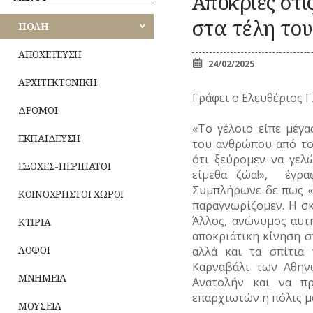
Απόκριες στι
Κ
ΑΘΗΝΩΝ
ΠΕΡΙΠΑΤΟΙ
ΕΟΡΤΕΣ
Ζ
ΚΟΜΙΚΣ
στα τέλη του
ΚΟΙΝΟΧΡΗΣΤΟΙ
ΠΟΛΗ
–
ΑΝΑΤΟΛΙΚΗΣ
ΧΩΡΟΙ
ΣΚΙΤΣΑ
ΞΩΚΚΛΗΣΙΑ
ΜΙ
ΑΤΤΙΚΗΣ
(ΓΕΛΟΙΟΓΡΑΦΙΕΣ)
ΠΝΕΥΜΑΤ
ΚΤΙΡΙΑ
ΙΣ
ΑΠΟΧΕΤΕΥΣΗ
ΒΙΟΣ
ΛΟΓΟΤΕΧΝΙΑ
24/02/2025
ΛΟΦΟΙ
ΠΑΝΗΓΥΡΙΑ
–
ΔΥΤΙΚΗΣ
Λατρεία
ΑΡΧΙΤΕΚΤΟΝΙΚΗ
ΝΑ
ΜΝΗΜΕΙΑ
ΠΟΙΗΣΗ
ΑΤΤΙΚΗΣ
Θρησκευτικ
Γράφει ο Ελευθέριος Γ
ΜΟΥΣΕΙΑ
ΜΟΥΣΙΚΗ
ΔΡΟΜΟΙ
Δημώδης
ΤΥ
ΠΕΙΡΑΙΩΣ
ΝΑΟΙ-ΜΟΝΕΣ
ΟΛΥΜΠΙΑΚΟΙ
μετεωρολο
(Φ
«Το γέλοιο είπε μέγα
ΑΓΩΝΕΣ
ΝΕΚΡΟΤΑΦΕΙΑ
ΕΚΠΑΙΔΕΥΣΗ
Φυτά
(ΟΛΥΜΠΙΣΜΟΣ)
του ανθρώπου από το
ΝΗΣΩΝ
ΝΟΣΟΚΟΜΕΙΑ
Ζώα
ΤΥ
ΡΑΔΙΟΦΩΝΟ
ότι ξεύρομεν να γελ
ΠΕΡΙΧΩΡΑ
ΕΞΟΧΕΣ-ΠΕΡΙΠΑΤΟΙ
Μύθοι
ΤΗΛΕΟΡΑΣΗ
είμεθα ζώα!», έγρ
ΠΛΑΤΕΙΕΣ
Παραδόσε
Συμπλήρωνε δε πως «η
ΦΩΤΟΓΡΑΦΙΑ
ΚΟΙΝΟΧΡΗΣΤΟΙ ΧΩΡΟΙ
ΠΛΗΘΥΣΜΟΣ
Παροιμίες
παραγνωρίζομεν. Η σ
ΧΟΡΟΣ
ΠΟΛΕΟΔΟΜΙΑ
Αινίγματα
Άλλος, ανώνυμος αυτ
ΚΤΙΡΙΑ
ΠΟΤΑΜΟΙ
αποκριάτικη κίνηση στ
ΛΟΦΟΙ
αλλά και τα σπίτια
Καρναβάλι των Αθην
ΜΝΗΜΕΙΑ
Ανατολήν και να πρ
επαρχιωτών η πόλις μ
ΜΟΥΣΕΙΑ