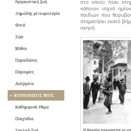
ΠΑΝΗΓΥΡΙΑ
ΜΙΚΡΕΣ
Τροφές
Θρησκευτική ζωή
στο οποίο ήταν στη
ΛΟΓΟΤΕΧΝΙΑ
ΙΣΤΟΡΙΕΣ
–
κάποιον ισχνό ημίο
ΠΕΙΡΑΙΩΣ
–
Ποτά
Δημώδης μετεωρολογία
παιδιών που θορυβού
ΠΟΙΗΣΗ
ΝΑΡΚΩΤΙΚΑ
σταματήσει εκατό βήμ
ΝΗΣΩΝ
Ενδυμασία
Φυτά
σκηνή.
ΜΟΥΣΙΚΗ
–
ΤΥΠΟΙ
Καλλωπισμός
(ΦΥΣΙΟΓΝΩΜΙΕΣ)
Ζώα
ΟΛΥΜΠΙΑΚΟΙ
ΑΓΩΝΕΣ
Λαϊκές
ΤΥΠΟΣ
Μύθοι
(ΟΛΥΜΠΙΣΜΟΣ)
τέχνες
Παραδόσεις
ΡΑΔΙΟΦΩΝΟ
Παροιμίες
ΤΗΛΕΟΡΑΣΗ
Αινίγματα
ΦΩΤΟΓΡΑΦΙΑ
ΚΟΙΝΩΝΙΚΟΣ ΒΙΟΣ
ΧΟΡΟΣ
Καθημερινά έθιμα
Παιχνίδια
Σχολική ζωή
Η Καμήλα περιφέρεται σε γε