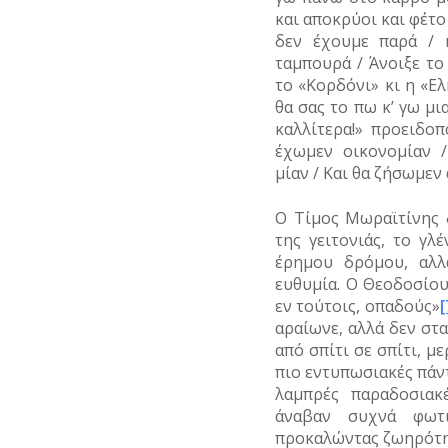
και αποκρύοι και φέτο 
δεν έχουμε παρά / κ
ταμπουρά / Άνοιξε το
το «Κορδόνι» κι η «Ελ
θα σας το πω κ’ γω μι
καλλίτερα!» προειδοπ
έχωμεν οικονομίαν 
μίαν / Και θα ζήσωμεν
Ο Τίμος Μωραϊτίνης 
της γειτονιάς, το γ
έρημου δρόμου, αλλ
ευθυμία. Ο Θεοδοσίου,
εν τούτοις, οπαδούς»
[
αραίωνε, αλλά δεν σ
από σπίτι σε σπίτι, μ
πιο εντυπωσιακές πάντ
λαμπρές παραδοσιακ
άναβαν συχνά φωτι
προκαλώντας ζωηρότητ