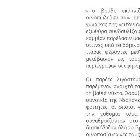
«Το βράδυ εκάπνι
οινοπωλείων των απ
γυναίκας της γειτονία
εξωθύρα συνδαυλίζου
καμμίαν παρέλασιν μα
οίτινες υπό τα δόμινα
τιάρας φέροντες μεθ
μετέβαινον εις του
περιέγραφαν οι εφημε
Οι παρέες λιγόστευ
παρέμεναν ανοιχτά τ
τη βαθιά νύκτα. Θορυ
συνοικία της Νεαπόλε
φοιτητές, οι οποίοι
την ευθυμία τους
συναθροίζονταν στο
διασκέδαζαν όλο το βρ
οινοποσία φωνές τους