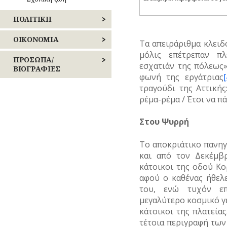
ΠΟΛΙΤΙΚΗ
ΕΚΛΟΓΕΣ
ΟΙΚΟΝΟΜΙΑ
Τα απειράριθμα κλειδ
μόλις επέτρεπαν πλ
ΕΠΑΝΑΣΤΑΣΕΙΣ
ΒΙΟΜΗΧΑΝΙΑ
ΠΡΟΣΩΠΑ/
εσχατιάν της πόλεως
–
ΒΙΟΓΡΑΦΙΕΣ
φωνή της εργάτριας
[
ΕΜΠΟΡΙΟ
ΚΙΝΗΜΑΤΑ
τραγούδι της Αττικής
ΑΓΩΝΙΣΤΕΣ
ΕΠΑΓΓΕΛΜΑΤΑ
ρέμα-ρέμα / Έτσι να πά
ΠΕΡΙΣΤΑΤΙΚΑ
ΑΘΛΗΤΕΣ
ΕΠΙΓΡΑΦΕΣ
ΣΗΜΑΝΤΙΚΑ
Στου Ψυρρή
ΓΕΓΟΝΟΤΑ
ΑΡΧΙΤΕΚΤΟΝΕΣ
ΚΑΤΑΣΤΗΜΑΤΑ
Το αποκριάτικο πανηγ
ΔΗΜΟΣΙΟΓΡΑΦΟΙ
και από τον Δεκέμβ
ΝΑΥΤΙΛΙΑ
κάτοικοι της οδού Κο
ΕΚΚΛΗΣΙΑΣΤΙΚΟΙ
αφού ο καθένας ήθελ
ΟΙΚΟΝΟΜΙΚΗ
ΑΝΔΡΕΣ
του, ενώ τυχόν επ
ΖΩΗ
μεγαλύτερο κοσμικό γε
ΕΛΛΗΝΙΚΕΣ
ΤΟΥΡΙΣΜΟΣ
ΠΡΟΣΩΠΙΚΟΤΗΤΕΣ
κάτοικοι της πλατεία
τέτοια περιγραφή των