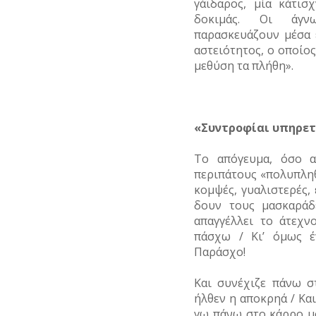
γάϊδαρος, μία κάτισχ
δοκιμάς. Οι άγν
παρασκευάζουν μέσα 
αστειότητος, ο οποίος
μεθύση τα πλήθη».
«Συντροφίαι υπηρε
Το απόγευμα, όσο α
περιπάτους «πολυπλη
κομψές, γυαλιστερές, 
δουν τους μασκαράδ
απαγγέλλει το άτεχν
πάσχω / Κι’ όμως έ
Παράσχο!
Και συνέχιζε πάνω σ
ήλθεν η αποκρηά / Και 
γω πάνω στο κάρρο μ