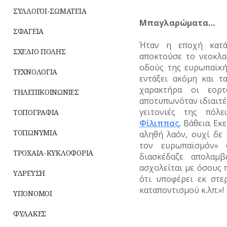
ΣΥΛΛΟΓΟΙ-ΣΩΜΑΤΕΙΑ
Μπαγλαρώματα…
ΣΦΑΓΕΙΑ
Ήταν η εποχή κατά
ΣΧΕΔΙΟ ΠΟΛΗΣ
αποκτούσε το νεοκλα
οδούς της ευρωπαϊκή
ΤΕΧΝΟΛΟΓΙΑ
εντάξει ακόμη και τ
χαρακτήρα οι εορτ
ΤΗΛΕΠΙΚΟΙΝΩΝΙΕΣ
αποτυπωνόταν ιδιαιτέ
γειτονιές της πόλ
ΤΟΠΟΓΡΑΦΙΑ
Φίλιππας
, Βάθεια. Εκ
ΤΟΠΩΝΥΜΙΑ
αληθή λαόν, ουχί δε
τον ευρωπαϊσμόν»
ΤΡΟΧΑΙΑ-ΚΥΚΛΟΦΟΡΙΑ
διασκέδαζε απολαμ
ασχολείται με όσους 
ΥΔΡΕΥΣΗ
ότι υποφέρει εκ στε
καταποντισμού κ.λπ.»!
ΥΠΟΝΟΜΟΙ
ΦΥΛΑΚΕΣ