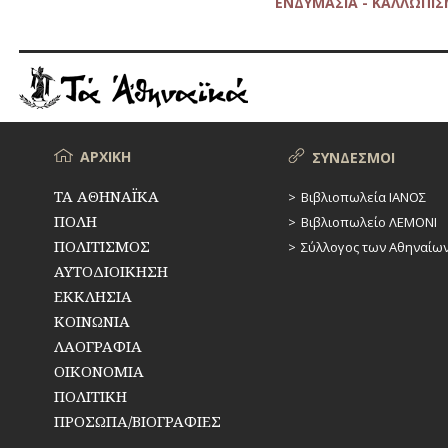
ΕΝΔΥΜΑΣΙΑ - ΚΑΛΛΩΠΙ
απαξίωση
του…
ψηλού,
βασανιστικού
κολάρου!
Μενού
ΑΡΧΙΚΗ
ΣΥΝΔΕΣΜΟΙ
ΤΑ ΑΘΗΝΑΪΚΑ
Βιβλιοπωλεία ΙΑΝΟΣ
ΠΟΛΗ
Βιβλιοπωλείο ΛΕΜΟΝΙ
ΠΟΛΙΤΙΣΜΟΣ
Σύλλογος των Αθηναίω
ΑΥΤΟΔΙΟΙΚΗΣΗ
ΕΚΚΛΗΣΙΑ
ΚΟΙΝΩΝΙΑ
ΛΑΟΓΡΑΦΙΑ
ΟΙΚΟΝΟΜΙΑ
ΠΟΛΙΤΙΚΗ
ΠΡΟΣΩΠΑ/ΒΙΟΓΡΑΦΙΕΣ