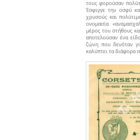
ΗΘΟΠΟΙΟΙ
τους φορούσαν πολύτ
ΥΔΡΕΥΣΗ
Έσφιγγε την οσφύ κα
ΚΑΛΛΙΤΕΧΝΕΣ
χρυσούς και πολύτιμ
ΥΠΟΝΟΜΟΙ
ονομασία «αναμασχα
ΞΕΝΕΣ
μέρος του στήθους κα
ΦΥΛΑΚΕΣ
ΠΡΟΣΩΠΙΚΟΤΗΤΕΣ
αποτελούσαν ένα είδο
ΦΩΤΙΣΜΟΣ
ζώνη που δενόταν γύ
ΠΑΡΑΓΟΝΤΕΣ
ΑΘΛΗΤΙΣΜΟΥ
καλύπτει τα διάφορα 
ΧΑΡΤΕΣ
ΠΕΡΙΗΓΗΤΕΣ
ΨΥΧΑΓΩΓΙΑ
ΠΟΛΙΤΙΚΟΙ
ΣΥΓΓΡΑΦΕΙΣ
–
ΠΟΙΗΤΕΣ
ΦΙΛΕΛΛΗΝΕΣ