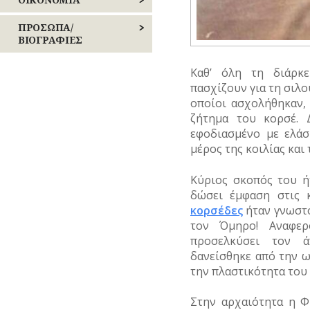
ΡΕΜΑΤΑ
Δημώδης
Παιχνίδια
μετεωρολογία
ΕΠΑΝΑΣΤΑΣΕΙΣ
ΒΙΟΜΗΧΑΝΙΑ
ΠΡΟΣΩΠΑ/
ΣΥΓΚΟΙΝΩΝΙΕΣ
–
ΒΙΟΓΡΑΦΙΕΣ
Σχολική
ΕΜΠΟΡΙΟ
Φυτά
ζωή
ΚΙΝΗΜΑΤΑ
ΣΥΛΛΟΓΟΙ-
ΑΓΩΝΙΣΤΕΣ
Καθ’ όλη τη διάρκε
ΣΩΜΑΤΕΙΑ
ΕΠΑΓΓΕΛΜΑΤΑ
Ζώα
ΠΕΡΙΣΤΑΤΙΚΑ
πασχίζουν για τη σιλο
ΑΘΛΗΤΕΣ
οποίοι ασχολήθηκαν, 
ΣΦΑΓΕΙΑ
ΕΠΙΓΡΑΦΕΣ
Μύθοι
ΣΗΜΑΝΤΙΚΑ
ζήτημα του κορσέ. 
ΓΕΓΟΝΟΤΑ
ΑΡΧΙΤΕΚΤΟΝΕΣ
ΣΧΕΔΙΟ
εφοδιασμένο με ελάσ
ΚΑΤΑΣΤΗΜΑΤΑ
Παραδόσεις
ΠΟΛΗΣ
μέρος της κοιλίας και
ΔΗΜΟΣΙΟΓΡΑΦΟΙ
ΝΑΥΤΙΛΙΑ
Παροιμίες
ΤΕΧΝΟΛΟΓΙΑ
ΕΚΚΛΗΣΙΑΣΤΙΚΟΙ
Κύριος σκοπός του ή
ΟΙΚΟΝΟΜΙΚΗ
ΑΝΔΡΕΣ
Αινίγματα
δώσει έμφαση στις 
ΤΗΛΕΠΙΚΟΙΝΩΝΙΕΣ
ΖΩΗ
κορσέδες
ήταν γνωστο
ΕΛΛΗΝΙΚΕΣ
τον Όμηρο! Αναφερ
ΤΟΠΟΓΡΑΦΙΑ
ΤΟΥΡΙΣΜΟΣ
ΠΡΟΣΩΠΙΚΟΤΗΤΕΣ
προσελκύσει τον ά
δανείσθηκε από την 
ΤΟΠΩΝΥΜΙΑ
ΤΡΑΠΕΖΕΣ
ΕΠΙΧΕΙΡΗΜΑΤΙΕΣ
την πλαστικότητα του
ΤΡΟΧΑΙΑ-
ΕΥΕΡΓΕΤΕΣ
ΚΥΚΛΟΦΟΡΙΑ
Στην αρχαιότητα η Φ