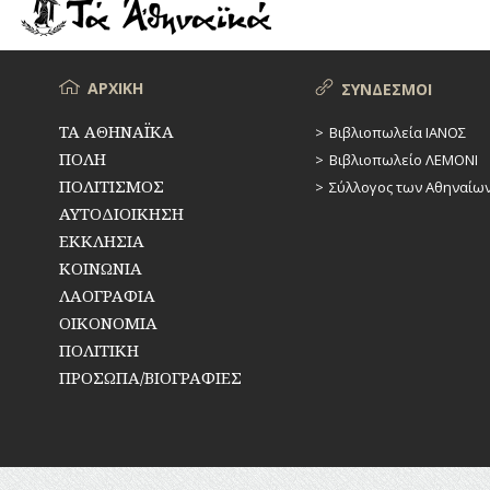
ΡΕΜΑΤΑ
ΠΑΡΑΓΟΝΤΕΣ
ΑΘΛΗΤΙΣΜΟΥ
ΣΥΓΚΟΙΝΩΝΙΕΣ
ΠΕΡΙΗΓΗΤΕΣ
Μενού
ΑΡΧΙΚΗ
ΣΥΝΔΕΣΜΟΙ
ΣΥΛΛΟΓΟΙ-
ΣΩΜΑΤΕΙΑ
ΠΟΛΙΤΙΚΟΙ
ΤΑ ΑΘΗΝΑΪΚΑ
Βιβλιοπωλεία ΙΑΝΟΣ
ΠΟΛΗ
Βιβλιοπωλείο ΛΕΜΟΝΙ
ΣΦΑΓΕΙΑ
ΣΥΓΓΡΑΦΕΙΣ
–
ΠΟΛΙΤΙΣΜΟΣ
Σύλλογος των Αθηναίω
ΠΟΙΗΤΕΣ
ΣΧΕΔΙΟ
ΑΥΤΟΔΙΟΙΚΗΣΗ
ΠΟΛΗΣ
ΕΚΚΛΗΣΙΑ
ΦΙΛΕΛΛΗΝΕΣ
ΚΟΙΝΩΝΙΑ
ΤΕΧΝΟΛΟΓΙΑ
ΛΑΟΓΡΑΦΙΑ
ΤΗΛΕΠΙΚΟΙΝΩΝΙΕΣ
ΟΙΚΟΝΟΜΙΑ
ΠΟΛΙΤΙΚΗ
ΤΟΠΟΓΡΑΦΙΑ
ΠΡΟΣΩΠΑ/ΒΙΟΓΡΑΦΙΕΣ
ΤΟΠΩΝΥΜΙΑ
ΤΡΟΧΑΙΑ-
ΚΥΚΛΟΦΟΡΙΑ