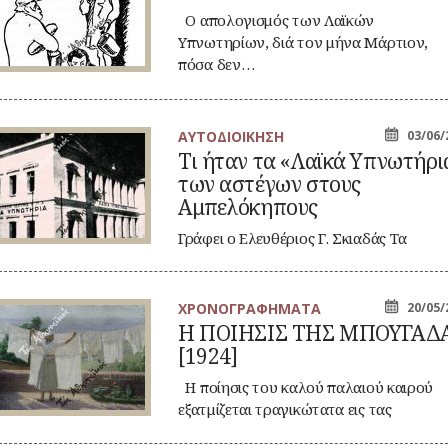
937)
Ο απολογισμός των Λαϊκών
Υπνωτηρίων, διά τον μήνα Μάρτιον,
πόσα δεν…
ΑΥΤΟΔΙΟΙΚΗΣΗ
03/06/
Τι ήταν τα «Λαϊκά Υπνωτήρι
αν
των αστέγων στους
αϊκά
Αμπελόκηπους
νωτήρια»
ν
Γράφει ο Ελευθέριος Γ. Σκιαδάς Τα
τέγων
καταλύματα και η προστασία των
ους
πελόκηπους
αστέγων…
ΧΡΟΝΟΓΡΑΦΗΜΑΤΑ
20/05/
Η ΠΟΙΗΣΙΣ ΤΗΣ ΜΠΟΥΓΑΔ
ΙΗΣΙΣ
[1924]
Σ
ΠΟΥΓΑΔΑΣ
924]
Η ποίησις του καλού παλαιού καιρού
εξατμίζεται τραγικώτατα εις τας
ημέρας…