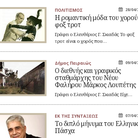
ΠΟΛΙΤΙΣΜΟΣ
28/04/
Η ρομαντική μόδα του χορού
μαντική
φοξ τροτ
δα
υ
ρού
Γράφει ο Ελευθέριος Γ. Σκιαδάς Το φοξ
ξ
τροτ είναι ο χορός που…
οτ
Δήμος Πειραιώς
09/04/
Ο διεθνής και γραφικός
εθνής
σταθμάρχης του Νέου
ι
αφικός
Φαλήρου Μάρκος Λουπέτης
αθμάρχης
υ
Γράφει ο Ελευθέριος Γ. Σκιαδάς Είχε…
ου
πλάκα τα γαλόνια, όπως λέει ο λαός…
λήρου
ρκος
υπέτης
ΕΚ ΤΗΣ ΣΥΝΤΑΞΕΩΣ
07/04/
Το διπλό μήνυμα του Ελληνι
πλό
Πάσχα
νυμα
υ