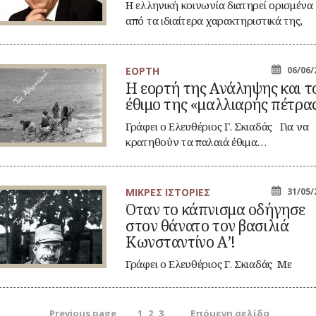
ληνικού
Η ελληνική κοινωνία διατηρεί ορισμένα
σχα
από τα ιδιαίτερα χαρακτηριστικά της,
ακόμη και…
ΕΟΡΤΗ
06/06/
Η εορτή της Ανάληψης και τ
ρτή
έθιμο της «μαλλιαρής πέτρα
ς
άληψης
ι
Γράφει ο Ελευθέριος Γ. Σκιαδάς Για να
κρατηθούν τα παλαιά έθιμα…
ιμο
ς
αλλιαρής
τρας»
ΜΙΚΡΕΣ ΙΣΤΟΡΙΕΣ
31/05/
αν
Όταν το κάπνισμα οδήγησε
στον θάνατο τον βασιλιά
πνισμα
ήγησε
Κωνσταντίνο Α’!
ον
νατο
Γράφει ο Ελευθέριος Γ. Σκιαδάς Με
ν
αφορμή τη σημερινή Παγκόσμια Ημέρα
σιλιά
νσταντίνο
κατά…
οήγηση
Page
Page
Page
Previous page
1
2
3
Επόμενη σελίδα