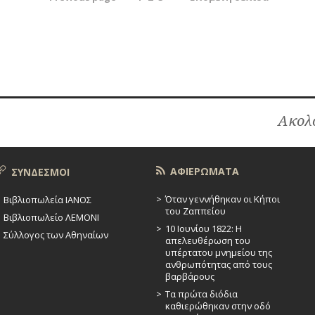
θρων
Ακολο
ΑΦΙΕΡΩΜΑΤΑ
ΣΥΝΔΕΣΜΟΙ
Όταν γεννήθηκαν οι Κήποι
Βιβλιοπωλεία ΙΑΝΟΣ
του Ζαππείου
Βιβλιοπωλείο ΛΕΜΟΝΙ
10 Ιουνίου 1822: Η
Σύλλογος των Αθηναίων
απελευθέρωση του
υπέρτατου μνημείου της
ανθρωπότητας από τους
βαρβάρους
Τα πρώτα διόδια
καθιερώθηκαν στην οδό