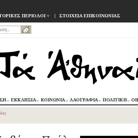
ΤΟΡΙΚΕΣ ΠΕΡΙΟΔΟΙ
ΣΤΟΙΧΕΙΑ ΕΠΙΚΟΙΝΩΝΙΑΣ
ΣΗ
ΕΚΚΛΗΣΙΑ
ΚΟΙΝΩΝΙΑ
ΛΑΟΓΡΑΦΙΑ
ΠΟΛΙΤΙΚΗ
ΟΙ
ΝΑΟΙ
ΑΝΘΡΩΠΙΝΕΣ
ΛΑΙΚΗ
ΕΚΛΟΓΕΣ
ΒΙ
–
ΙΣΤΟΡΙΕΣ
ΔΗΜΙΟΥΡΓΙΑ
–
ύλος
ΜΟΝΕΣ
ΕΜ
Οίκος – Αυλή
ΕΠΑΝΑΣΤΑΣΕΙ
ΑΣΤΥΝΟΜΙΑ
Τροφές – Ποτά
ΕΝΟΡΙΕΣ
ΕΠ
Ενδυμασία –
ΚΙΝΗΜΑΤΑ