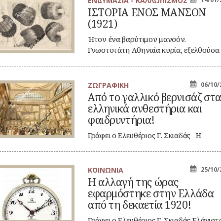
ΕΝΔΥΜΑΣΙΑ - ΚΑΛΛΩΠΙΣΜΟΣ
ΤΟΡΙΑ
ΙΣΤΟΡΙΑ ΕΝΟΣ ΜΑΝΣΟΝ
ΝΟΣ
(1921)
ΑΝΣΟΝ
921)
Ήτον ένα βαρύτιμον μανσόν.
Γνωστοτάτη Αθηναία κυρία, εξελθούσα
αργά κάποιο βράδυ από…
ΖΩΓΡΑΦΙΚΗ
06/10/
ό
Από το γαλλικό βερνισάζ στ
ελληνικά ανθεστήρια και
λλικό
ρνισάζ
φαιδρυντήρια!
α
ληνικά
Γράφει ο Ελευθέριος Γ. Σκιαδάς Η
θεστήρια
γαλλικής προέλευσης λέξη βερνισάζ
ι
ιδρυντήρια!
(vernissage…
ΚΟΙΝΩΝΙΑ
25/10/
Η αλλαγή της ώρας
λαγή
εφαρμόστηκε στην Ελλάδα
ς
ας
από τη δεκαετία 1920!
αρμόστηκε
ην
Γράφει ο Ελευθέριος Γ. Σκιαδάς Ελάχιστ