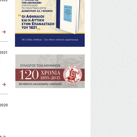
2021
α
2020
α