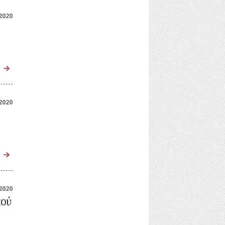
2020
2020
2020
κού