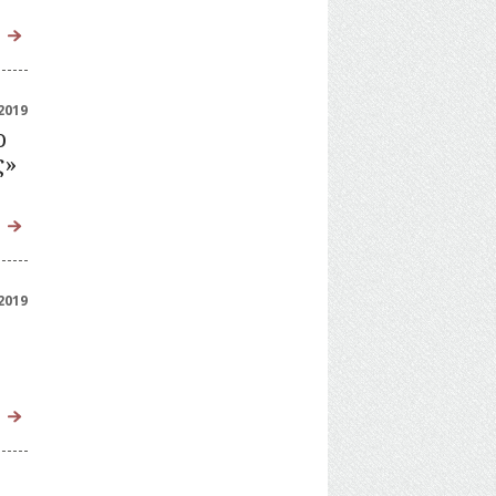
2019
ο
ς»
2019