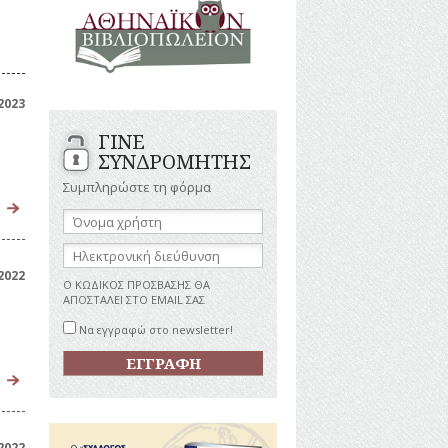
ΑΝΔΡΕΣ
ΙΓΡΑΦΕΣ
ΕΛΛΗΝΙΚΕΣ
ΠΡΟΣΩΠΙΚΟΤΗΤΕΣ
ΤΑΣΤΗΜΑΤΑ
ΕΠΙΧΕΙΡΗΜΑΤΙΕΣ
ΕΥΕΡΓΕΤΕΣ
ΥΤΙΛΙΑ
2023
ΗΘΟΠΟΙΟΙ
ΓΙΝΕ
ΚΑΛΛΙΤΕΧΝΕΣ
ΚΟΝΟΜΙΚΗ
ΣΥΝΔΡΟΜΗΤΗΣ
ΩΗ
ΞΕΝΕΣ
ΠΡΟΣΩΠΙΚΟΤΗΤΕΣ
Συμπληρώστε τη φόρμα
ΥΡΙΣΜΟΣ
ΠΑΡΑΓΟΝΤΕΣ
Όνομα
ΑΘΛΗΤΙΣΜΟΥ
χρήστη:
ΠΕΡΙΗΓΗΤΕΣ
ΑΠΕΖΕΣ
Ηλεκτρονική
διεύθυνση:
ΠΟΛΙΤΙΚΟΙ
2022
Ο ΚΩΔΙΚΟΣ ΠΡΟΣΒΑΣΗΣ ΘΑ
ΣΥΓΓΡΑΦΕΙΣ
ΑΠΟΣΤΑΛΕΙ ΣΤΟ EMAIL ΣΑΣ
–
ΠΟΙΗΤΕΣ
Να εγγραφώ στο newsletter!
ΦΙΛΕΛΛΗΝΕΣ
2022