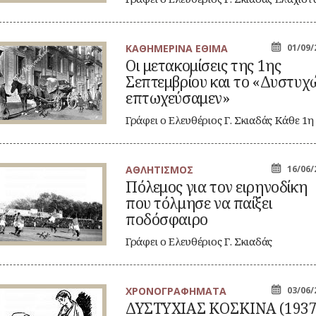
λάδα
γνωστές είναι οι ιστορικές πτυχές της…
ό
καετία
20!
ΚΑΘΗΜΕΡΙΝΑ ΕΘΙΜΑ
01/09/
Οι μετακομίσεις της 1ης
τακομίσεις
Σεπτεμβρίου και το «Δυστυχ
ς
ς
επτωχεύσαμεν»
πτεμβρίου
ι
Γράφει ο Ελευθέριος Γ. Σκιαδάς Κάθε 1η
Σεπτεμβρίου στην Αθήνα, έντονα
υστυχώς
τωχεύσαμεν»
τουλάχιστον…
ΑΘΛΗΤΙΣΜΟΣ
16/06/
λεμος
Πόλεμος για τον ειρηνοδίκη
α
που τόλμησε να παίξει
ν
ρηνοδίκη
ποδόσφαιρο
υ
λμησε
Γράφει ο Ελευθέριος Γ. Σκιαδάς
Έκπληκτος ο νομικός κόσμος της χώρα
ίξει
δόσφαιρο
παρακολουθούσε…
ΧΡΟΝΟΓΡΑΦΗΜΑΤΑ
03/06/
ΣΤΥΧΙΑΣ
ΔΥΣΤΥΧΙΑΣ ΚΟΣΚΙΝΑ (1937
ΣΚΙΝΑ