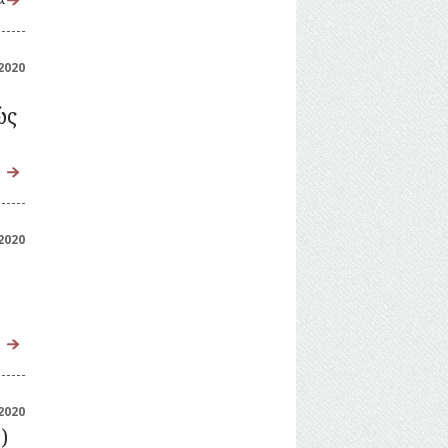
2020
ώς
2020
ς
2020
)