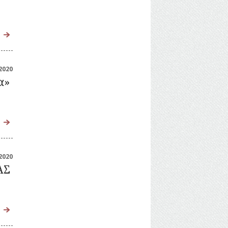
2020
α»
2020
ΑΣ