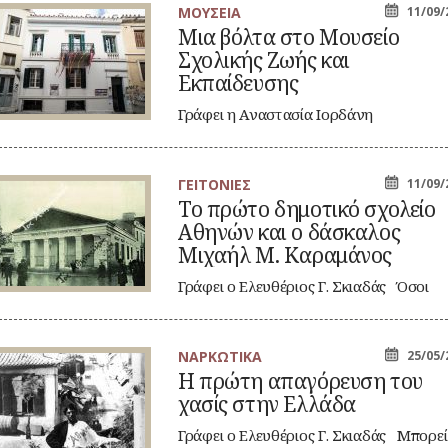
61
ΜΟΥΣΕΙΑ
11/09/
α
Μια βόλτα στο Μουσείο
λτα
Σχολικής Ζωής και
ο
υσείο
Εκπαίδευσης
ολικής
ής
Γράφει η Αναστασία Ιορδάνη
ι
Κατηφορίζοντας στα γραφικά δρομάκια
παίδευσης
της Πλάκας, στην οδό…
ΓΕΙΤΟΝΙΕΣ
11/09/
Το πρώτο δημοτικό σχολείο
ώτο
Αθηνών και ο δάσκαλος
μοτικό
ολείο
Μιχαήλ Μ. Καραμάνος
ηνών
ι
Γράφει ο Ελευθέριος Γ. Σκιαδάς Όσοι
ζουν ή έχουν περάσει από…
σκαλος
χαήλ
ραμάνος
ΝΑΡΚΩΤΙΚΑ
25/05/
Η πρώτη απαγόρευση του
ώτη
χασίς στην Ελλάδα
αγόρευση
υ
σίς
Γράφει ο Ελευθέριος Γ. Σκιαδάς Μπορεί