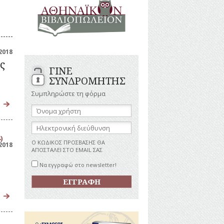
ΑΝΔΡΕΣ
ΙΓΡΑΦΕΣ
ΕΛΛΗΝΙΚΕΣ
ΠΡΟΣΩΠΙΚΟΤΗΤΕΣ
ΤΑΣΤΗΜΑΤΑ
ΕΠΙΧΕΙΡΗΜΑΤΙΕΣ
ΕΥΕΡΓΕΤΕΣ
ΥΤΙΛΙΑ
2018
ΗΘΟΠΟΙΟΙ
ς
ΓΙΝΕ
ΚΑΛΛΙΤΕΧΝΕΣ
ΚΟΝΟΜΙΚΗ
ΣΥΝΔΡΟΜΗΤΗΣ
ΩΗ
ΞΕΝΕΣ
ΠΡΟΣΩΠΙΚΟΤΗΤΕΣ
Συμπληρώστε τη φόρμα
ΥΡΙΣΜΟΣ
ΠΑΡΑΓΟΝΤΕΣ
Όνομα
ΑΘΛΗΤΙΣΜΟΥ
χρήστη:
ΠΕΡΙΗΓΗΤΕΣ
ΑΠΕΖΕΣ
Ηλεκτρονική
διεύθυνση:
ΠΟΛΙΤΙΚΟΙ
)
Ο ΚΩΔΙΚΟΣ ΠΡΟΣΒΑΣΗΣ ΘΑ
2018
ΣΥΓΓΡΑΦΕΙΣ
ΑΠΟΣΤΑΛΕΙ ΣΤΟ EMAIL ΣΑΣ
–
ΠΟΙΗΤΕΣ
Να εγγραφώ στο newsletter!
ΦΙΛΕΛΛΗΝΕΣ