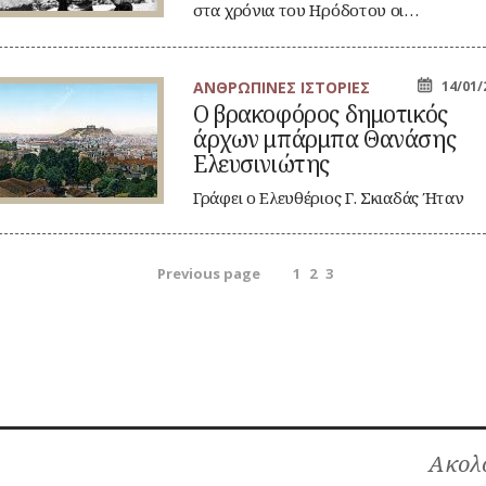
ην
στα χρόνια του Ηρόδοτου οι…
λάδα
ΑΝΘΡΩΠΙΝΕΣ ΙΣΤΟΡΙΕΣ
14/01/
Ο βρακοφόρος δημοτικός
ακοφόρος
άρχων μπάρμπα Θανάσης
μοτικός
χων
Ελευσινιώτης
άρμπα
νάσης
Γράφει ο Ελευθέριος Γ. Σκιαδάς Ήταν
ευσινιώτης
ένας αγαθός Πλακιώτης. Από τους
τύπους…
οήγηση
Page
Page
Page
Previous page
1
2
3
θρων
Ακολο