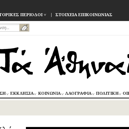
ΤΟΡΙΚΕΣ ΠΕΡΙΟΔΟΙ
ΣΤΟΙΧΕΙΑ ΕΠΙΚΟΙΝΩΝΙΑΣ
ΣΗ
ΕΚΚΛΗΣΙΑ
ΚΟΙΝΩΝΙΑ
ΛΑΟΓΡΑΦΙΑ
ΠΟΛΙΤΙΚΗ
ΟΙ
ΝΑΟΙ
ΑΝΘΡΩΠΙΝΕΣ
ΛΑΙΚΗ
ΕΚΛΟΓΕΣ
ΒΙ
–
ΙΣΤΟΡΙΕΣ
ΔΗΜΙΟΥΡΓΙΑ
–
ΜΟΝΕΣ
ΕΜ
Οίκος – Αυλή
ΕΠΑΝΑΣΤΑΣΕΙ
ΑΣΤΥΝΟΜΙΑ
Τροφές – Ποτά
ΕΝΟΡΙΕΣ
ΕΠ
Ενδυμασία –
ΚΙΝΗΜΑΤΑ