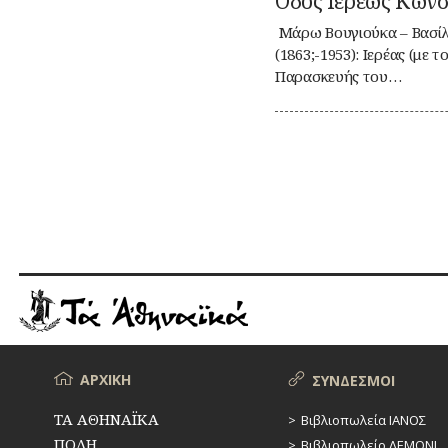
Οδός Ιερέως Κωνσ
Ιερέως
Κωνσταντίνου
Μάρω Βουγιούκα – Βασί
Ζυμαράκη
(1863;-1953): Ιερέας (με 
Παρασκευής του…
Μενού
ΑΡΧΙΚΗ
ΣΥΝΔΕΣΜΟΙ
ΤΑ ΑΘΗΝΑΪΚΑ
Βιβλιοπωλεία ΙΑΝΟΣ
ΠΟΛΗ
Βιβλιοπωλείο ΛΕΜΟΝΙ